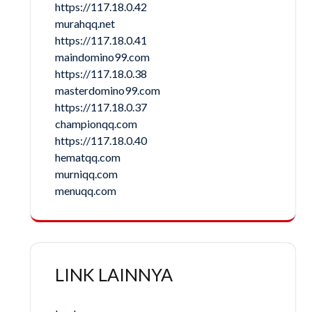
https://117.18.0.42
murahqq.net
https://117.18.0.41
maindomino99.com
https://117.18.0.38
masterdomino99.com
https://117.18.0.37
championqq.com
https://117.18.0.40
hematqq.com
murniqq.com
menuqq.com
LINK LAINNYA