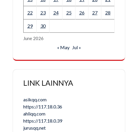
22
23
24
25
26
27
28
29
30
June 2026
« May
Jul »
LINK LAINNYA
asikqq.com
https://117.18.0.36
ahliqq.com
https://117.18.0.39
jurusqq.net