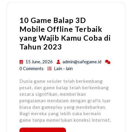
10 Game Balap 3D
Mobile Offline Terbaik
yang Wajib Kamu Coba di
Tahun 2023
15 June, 2026
admin@safegame.id
0 Comments
Lain - lain
Dunia game seluler telah berkembang
pesat, dan game balap telah berkembang
secara signifikan, memberikan
pengalaman mendalam dengan grafis luar
biasa dan gameplay yang mendebarkan.
Bagi mereka yang lebih suka bermain
game tanpa memerlukan koneksi internet,