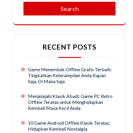
Search
RECENT POSTS
Game Menembak Offline Gratis Terbaik:
Tingkatkan Keterampilan Anda Kapan
Saja, Di Mana Saja
Menjelajahi Klasik Abadi: Game PC Retro
Offline Teratas untuk Menghidupkan
Kembali Masa Kecil Anda
10 Game Android Offline Klasik Teratas:
Hidupkan Kembali Nostalgia