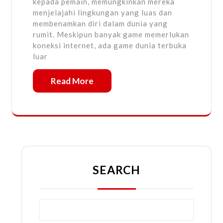
kepada pemain, memungkinkan mereka
menjelajahi lingkungan yang luas dan
membenamkan diri dalam dunia yang
rumit. Meskipun banyak game memerlukan
koneksi internet, ada game dunia terbuka
luar
Read More
SEARCH