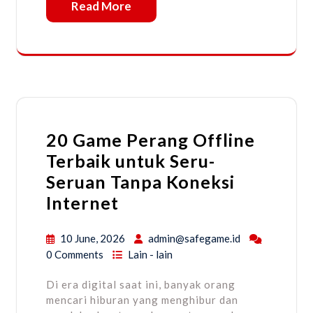
Read More
20 Game Perang Offline
Terbaik untuk Seru-
Seruan Tanpa Koneksi
Internet
10 June, 2026
admin@safegame.id
0 Comments
Lain - lain
Di era digital saat ini, banyak orang
mencari hiburan yang menghibur dan