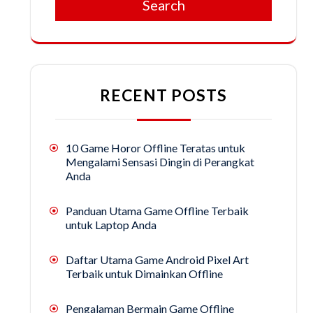
Search
RECENT POSTS
10 Game Horor Offline Teratas untuk
Mengalami Sensasi Dingin di Perangkat
Anda
Panduan Utama Game Offline Terbaik
untuk Laptop Anda
Daftar Utama Game Android Pixel Art
Terbaik untuk Dimainkan Offline
Pengalaman Bermain Game Offline