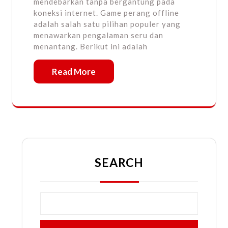
mendebarkan tanpa bergantung pada
koneksi internet. Game perang offline
adalah salah satu pilihan populer yang
menawarkan pengalaman seru dan
menantang. Berikut ini adalah
Read More
SEARCH