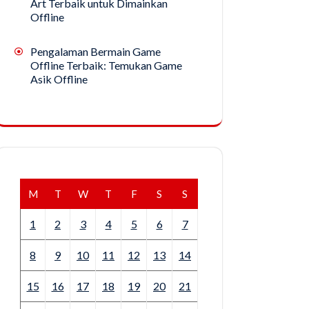
Art Terbaik untuk Dimainkan
Offline
Pengalaman Bermain Game
Offline Terbaik: Temukan Game
Asik Offline
M
T
W
T
F
S
S
1
2
3
4
5
6
7
8
9
10
11
12
13
14
15
16
17
18
19
20
21