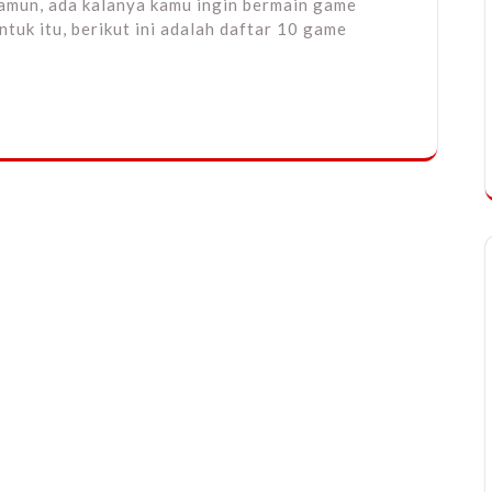
amun, ada kalanya kamu ingin bermain game
ntuk itu, berikut ini adalah daftar 10 game