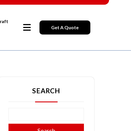
raft
Get A Quote
SEARCH
Search