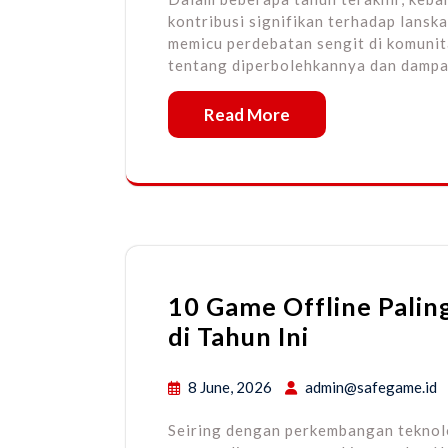
kontribusi signifikan terhadap lanska
memicu perdebatan sengit di komunit
tentang diperbolehkannya dan damp
Read More
10 Game Offline Palin
di Tahun Ini
8 June, 2026
admin@safegame.id
Seiring dengan perkembangan teknolo