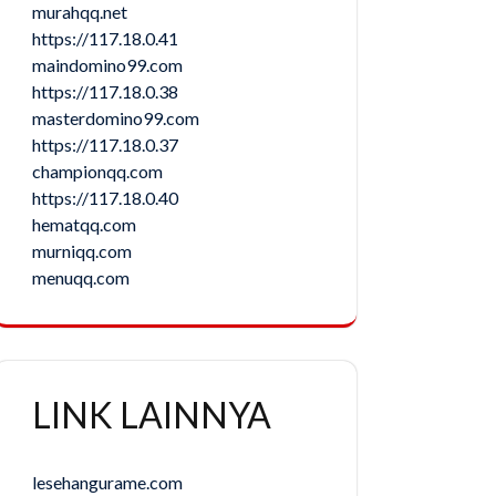
murahqq.net
https://117.18.0.41
maindomino99.com
https://117.18.0.38
masterdomino99.com
https://117.18.0.37
championqq.com
https://117.18.0.40
hematqq.com
murniqq.com
menuqq.com
LINK LAINNYA
lesehangurame.com