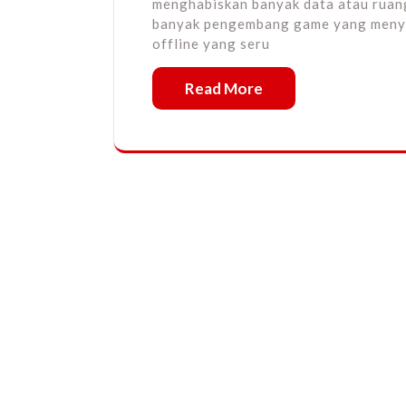
menghabiskan banyak data atau ruan
banyak pengembang game yang menya
offline yang seru
Read More