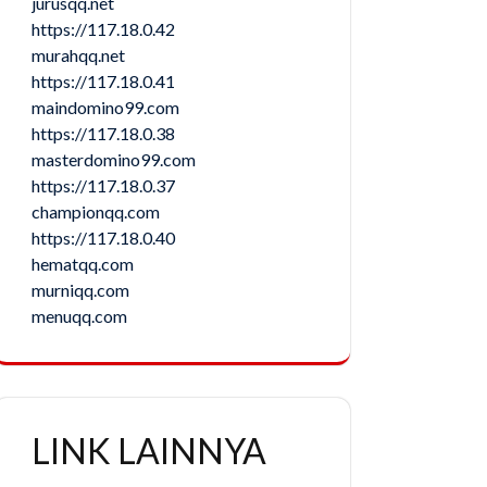
jurusqq.net
https://117.18.0.42
murahqq.net
https://117.18.0.41
maindomino99.com
https://117.18.0.38
masterdomino99.com
https://117.18.0.37
championqq.com
https://117.18.0.40
hematqq.com
murniqq.com
menuqq.com
LINK LAINNYA