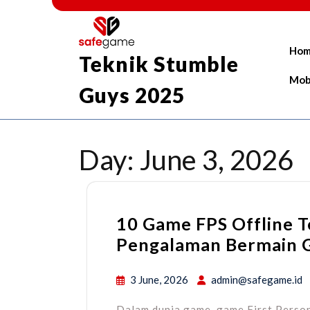
Skip
to
content
Ho
Teknik Stumble
Mob
Guys 2025
Day:
June 3, 2026
10 Game FPS Offline 
Pengalaman Bermain 
3 June, 2026
admin@safegame.id
Dalam dunia game, game First Person