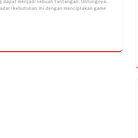
g dapat menjadi sebuah tantangan. Untungnya,
dari kebutuhan ini dengan menciptakan game