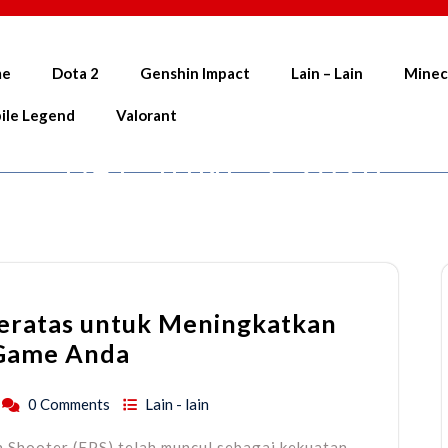
me
Dota 2
Genshin Impact
Lain – Lain
Minec
ile Legend
Valorant
DAY:
JUNE 3, 2026
Teratas untuk Meningkatkan
Game Anda
0 Comments
Lain - lain
 Shooter (FPS) telah muncul sebagai kekuatan