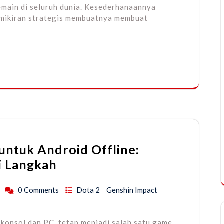
emain di seluruh dunia. Kesederhanaannya
mikiran strategis membuatnya membuat
untuk Android Offline:
i Langkah
0 Comments
Dota 2
Genshin Impact
k konsol dan PC, tetap menjadi salah satu game