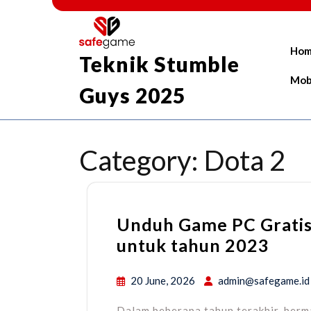
Skip
to
content
Ho
Teknik Stumble
Mob
Guys 2025
Category:
Dota 2
Unduh Game PC Gratis 
untuk tahun 2023
20 June, 2026
admin@safegame.id
Dalam beberapa tahun terakhir, berm