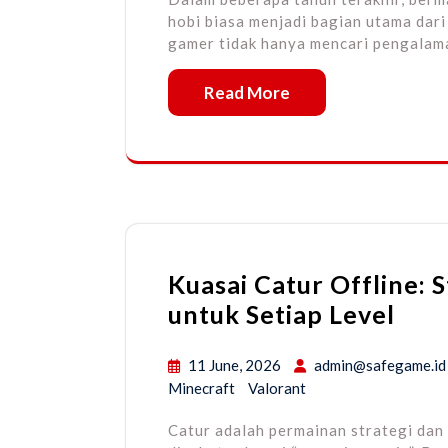
hobi biasa menjadi bagian utama dari
gamer tidak hanya mencari pengalaman
Read More
Kuasai Catur Offline: S
untuk Setiap Level
11 June, 2026
admin@safegame.id
Minecraft
Valorant
Catur adalah permainan strategi dan 