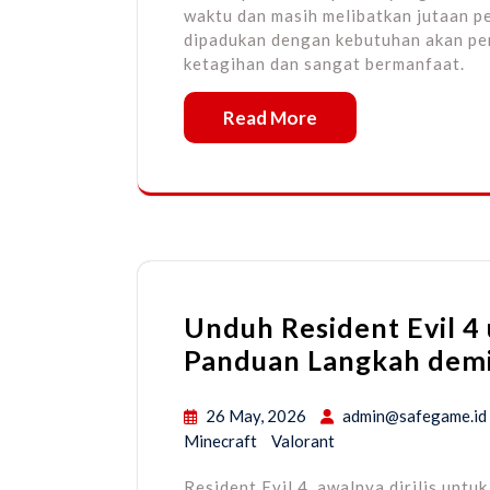
waktu dan masih melibatkan jutaan p
dipadukan dengan kebutuhan akan pe
ketagihan dan sangat bermanfaat.
Read More
Unduh Resident Evil 4 
Panduan Langkah dem
26 May, 2026
admin@safegame.id
Minecraft
Valorant
Resident Evil 4, awalnya dirilis untu