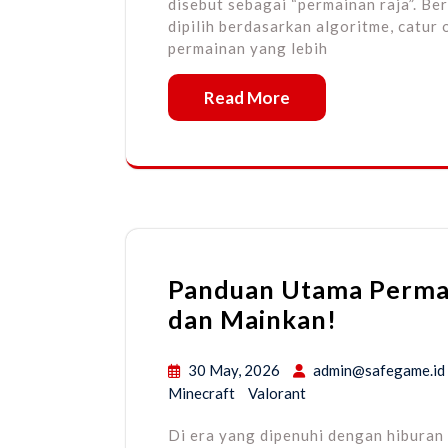
disebut sebagai “permainan raja”. Be
dipilih berdasarkan algoritme, catur
permainan yang lebih
Read More
Panduan Utama Permai
dan Mainkan!
30 May, 2026
admin@safegame.id
Minecraft
Valorant
Di era yang dipenuhi dengan hiburan