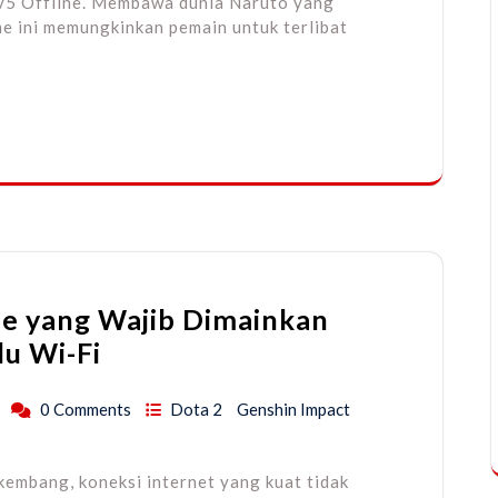
5v5 Offline. Membawa dunia Naruto yang
me ini memungkinkan pemain untuk terlibat
ne yang Wajib Dimainkan
lu Wi-Fi
0 Comments
Dota 2
Genshin Impact
kembang, koneksi internet yang kuat tidak