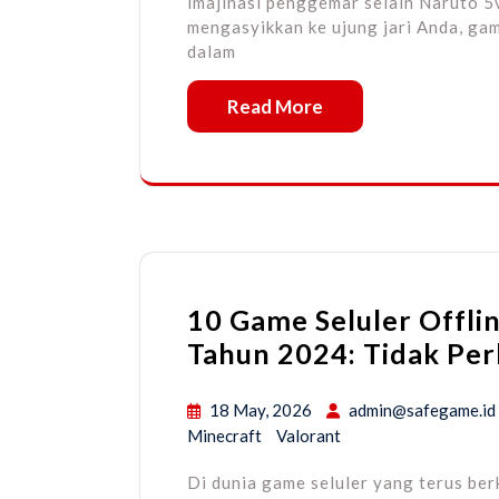
imajinasi penggemar selain Naruto 
mengasyikkan ke ujung jari Anda, ga
dalam
Read More
10 Game Seluler Offli
Tahun 2024: Tidak Per
18 May, 2026
admin@safegame.id
Minecraft
Valorant
Di dunia game seluler yang terus ber