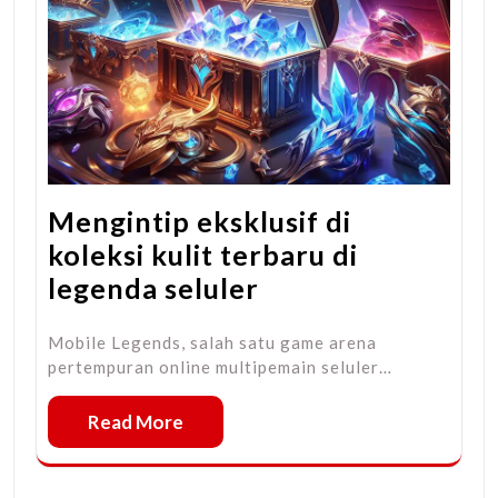
Mengintip eksklusif di
koleksi kulit terbaru di
legenda seluler
Mobile Legends, salah satu game arena
pertempuran online multipemain seluler…
Read More