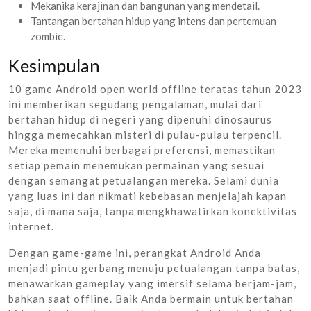
Mekanika kerajinan dan bangunan yang mendetail.
Tantangan bertahan hidup yang intens dan pertemuan
zombie.
Kesimpulan
10 game Android open world offline teratas tahun 2023
ini memberikan segudang pengalaman, mulai dari
bertahan hidup di negeri yang dipenuhi dinosaurus
hingga memecahkan misteri di pulau-pulau terpencil.
Mereka memenuhi berbagai preferensi, memastikan
setiap pemain menemukan permainan yang sesuai
dengan semangat petualangan mereka. Selami dunia
yang luas ini dan nikmati kebebasan menjelajah kapan
saja, di mana saja, tanpa mengkhawatirkan konektivitas
internet.
Dengan game-game ini, perangkat Android Anda
menjadi pintu gerbang menuju petualangan tanpa batas,
menawarkan gameplay yang imersif selama berjam-jam,
bahkan saat offline. Baik Anda bermain untuk bertahan