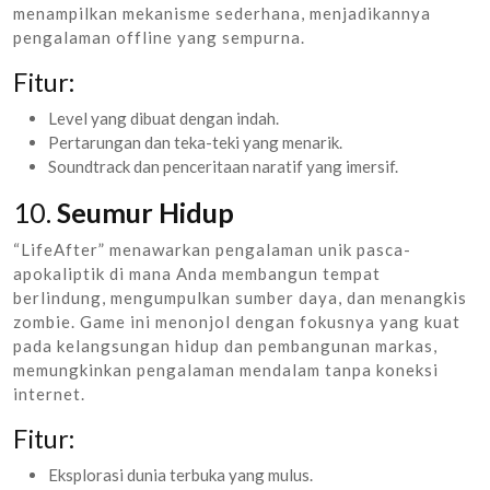
menampilkan mekanisme sederhana, menjadikannya
pengalaman offline yang sempurna.
Fitur:
Level yang dibuat dengan indah.
Pertarungan dan teka-teki yang menarik.
Soundtrack dan penceritaan naratif yang imersif.
10.
Seumur Hidup
“LifeAfter” menawarkan pengalaman unik pasca-
apokaliptik di mana Anda membangun tempat
berlindung, mengumpulkan sumber daya, dan menangkis
zombie. Game ini menonjol dengan fokusnya yang kuat
pada kelangsungan hidup dan pembangunan markas,
memungkinkan pengalaman mendalam tanpa koneksi
internet.
Fitur:
Eksplorasi dunia terbuka yang mulus.