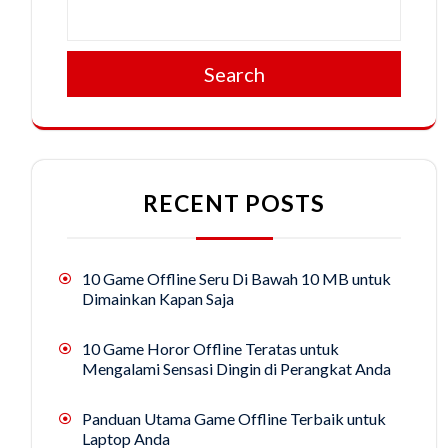
Search
RECENT POSTS
10 Game Offline Seru Di Bawah 10 MB untuk
Dimainkan Kapan Saja
10 Game Horor Offline Teratas untuk
Mengalami Sensasi Dingin di Perangkat Anda
Panduan Utama Game Offline Terbaik untuk
Laptop Anda