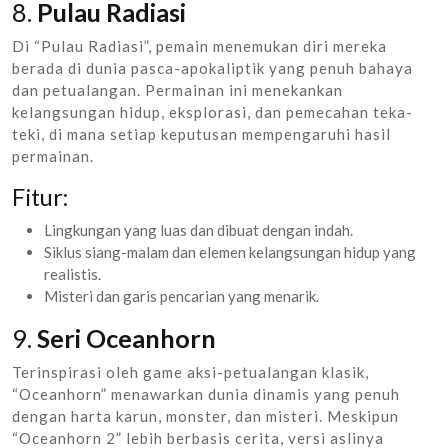
8.
Pulau Radiasi
Di “Pulau Radiasi”, pemain menemukan diri mereka
berada di dunia pasca-apokaliptik yang penuh bahaya
dan petualangan. Permainan ini menekankan
kelangsungan hidup, eksplorasi, dan pemecahan teka-
teki, di mana setiap keputusan mempengaruhi hasil
permainan.
Fitur:
Lingkungan yang luas dan dibuat dengan indah.
Siklus siang-malam dan elemen kelangsungan hidup yang
realistis.
Misteri dan garis pencarian yang menarik.
9.
Seri Oceanhorn
Terinspirasi oleh game aksi-petualangan klasik,
“Oceanhorn” menawarkan dunia dinamis yang penuh
dengan harta karun, monster, dan misteri. Meskipun
“Oceanhorn 2” lebih berbasis cerita, versi aslinya