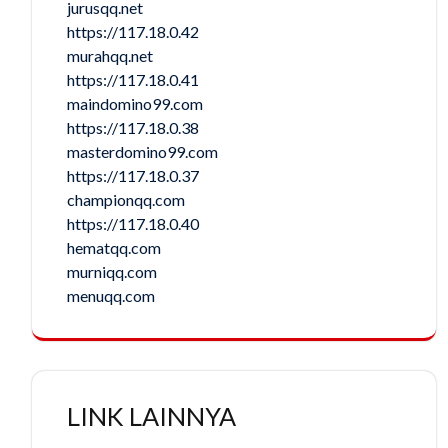
jurusqq.net
https://117.18.0.42
murahqq.net
https://117.18.0.41
maindomino99.com
https://117.18.0.38
masterdomino99.com
https://117.18.0.37
championqq.com
https://117.18.0.40
hematqq.com
murniqq.com
menuqq.com
LINK LAINNYA