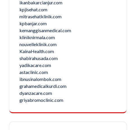
ikanbakarcianjur.com
kpjisehat.com
mitrasehatklinik.com
kpbanjar.com
kemanggisanmedical.com
kliniknirmala.com
nouvelleklinik.com
KainaHealth.com
shabirahusada.com
yadikacare.com
astaclinic.com
ibnusinalombok.com
grahamedicalkurdi.com
dyanzacare.com
griyabromoclinic.com