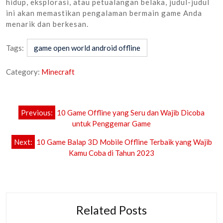
hidup, eksplorasi, atau petualangan belaka, judul-judul
ini akan memastikan pengalaman bermain game Anda
menarik dan berkesan.
Tags:
game open world android offline
Category:
Minecraft
Post
Previous:
10 Game Offline yang Seru dan Wajib Dicoba
navigation
untuk Penggemar Game
Next:
10 Game Balap 3D Mobile Offline Terbaik yang Wajib
Kamu Coba di Tahun 2023
Related Posts