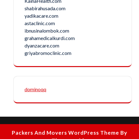
KainaHealth.com
shabirahusada.com
yadikacare.com
astaclinic.com
ibnusinalombok.com
grahamedicalkurdi.com
dyanzacare.com
griyabromoclinic.com
dominoqq
Packers And Movers WordPress Theme
By