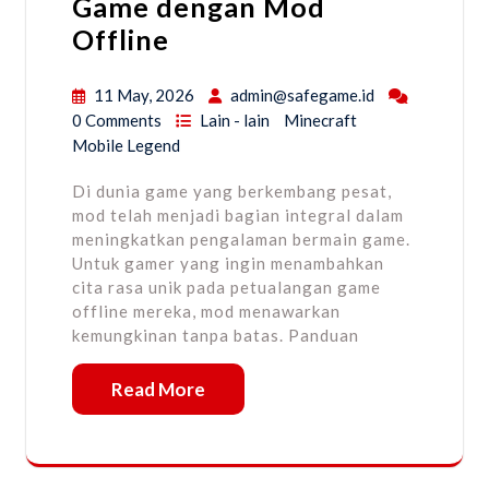
Game dengan Mod
Offline
11 May, 2026
admin@safegame.id
0 Comments
Lain - lain
Minecraft
Mobile Legend
Di dunia game yang berkembang pesat,
mod telah menjadi bagian integral dalam
meningkatkan pengalaman bermain game.
Untuk gamer yang ingin menambahkan
cita rasa unik pada petualangan game
offline mereka, mod menawarkan
kemungkinan tanpa batas. Panduan
Read More