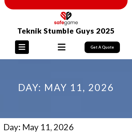
Skip
to
content
Teknik Stumble Guys 2025
Get A Quote
Open
Button
DAY:
MAY 11, 2026
Day:
May 11, 2026