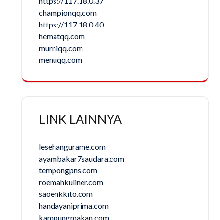
https://117.18.0.37
championqq.com
https://117.18.0.40
hematqq.com
murniqq.com
menuqq.com
LINK LAINNYA
lesehangurame.com
ayambakar7saudara.com
tempongpns.com
roemahkuliner.com
saoenkkito.com
handayaniprima.com
kampungmakan.com