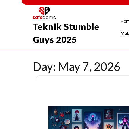
Skip
to
content
Ho
Teknik Stumble
Mob
Guys 2025
Day:
May 7, 2026