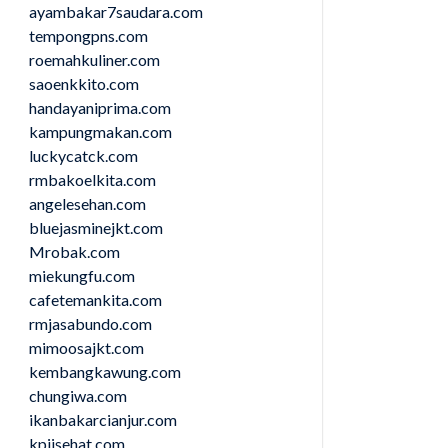
ayambakar7saudara.com
tempongpns.com
roemahkuliner.com
saoenkkito.com
handayaniprima.com
kampungmakan.com
luckycatck.com
rmbakoelkita.com
angelesehan.com
bluejasminejkt.com
Mrobak.com
miekungfu.com
cafetemankita.com
rmjasabundo.com
mimoosajkt.com
kembangkawung.com
chungiwa.com
ikanbakarcianjur.com
kpjisehat.com