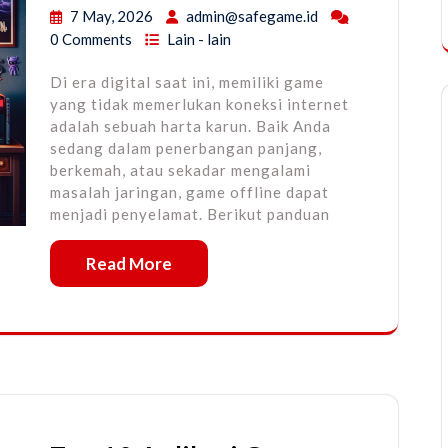
7 May, 2026
admin@safegame.id
0 Comments
Lain - lain
Di era digital saat ini, memiliki game
yang tidak memerlukan koneksi internet
adalah sebuah harta karun. Baik Anda
sedang dalam penerbangan panjang,
berkemah, atau sekadar mengalami
masalah jaringan, game offline dapat
menjadi penyelamat. Berikut panduan
Read More