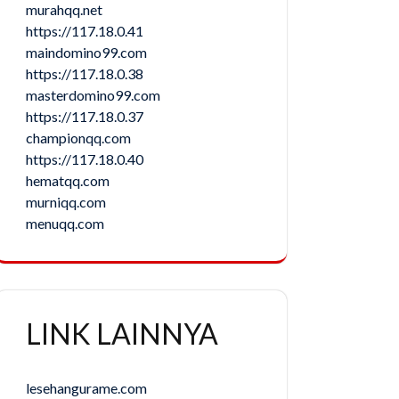
murahqq.net
https://117.18.0.41
maindomino99.com
https://117.18.0.38
masterdomino99.com
https://117.18.0.37
championqq.com
https://117.18.0.40
hematqq.com
murniqq.com
menuqq.com
LINK LAINNYA
lesehangurame.com