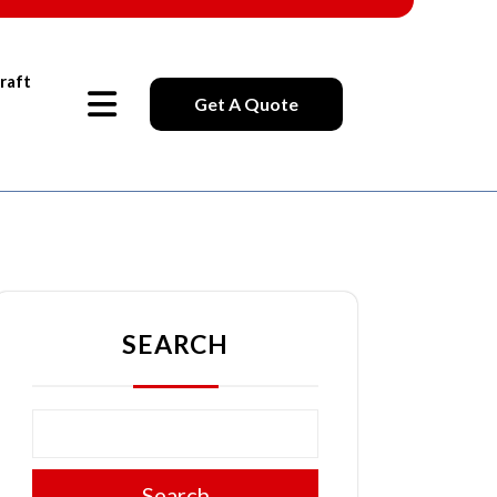
raft
Get A Quote
SEARCH
Search