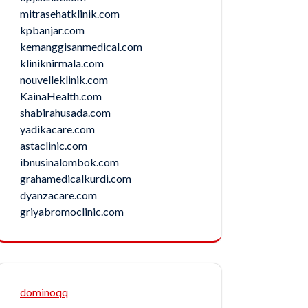
mitrasehatklinik.com
kpbanjar.com
kemanggisanmedical.com
kliniknirmala.com
nouvelleklinik.com
KainaHealth.com
shabirahusada.com
yadikacare.com
astaclinic.com
ibnusinalombok.com
grahamedicalkurdi.com
dyanzacare.com
griyabromoclinic.com
dominoqq