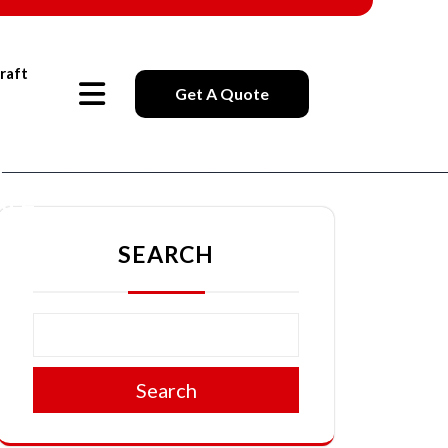
raft
Get A Quote
K
N
NE
SEARCH
Search