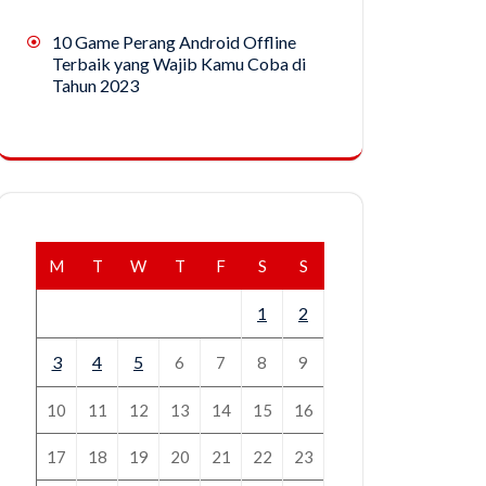
10 Game Perang Android Offline
Terbaik yang Wajib Kamu Coba di
Tahun 2023
M
T
W
T
F
S
S
1
2
3
4
5
6
7
8
9
10
11
12
13
14
15
16
17
18
19
20
21
22
23