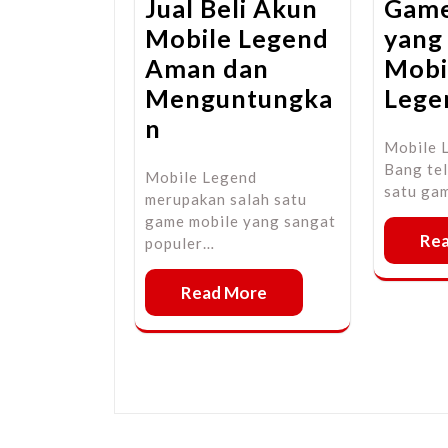
Jual Beli Akun
Gam
Mobile Legend
yang
Aman dan
Mobi
Menguntungka
Lege
n
Mobile 
Bang tel
Mobile Legend
satu g
merupakan salah satu
game mobile yang sangat
Re
populer…
Read More