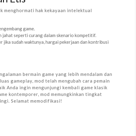
k menghormati hak kekayaan intelektual
pengembang game.
jahat seperti curang dalam skenario kompetitif.
 jika sudah waktunya, hargai pekerjaan dan kontribusi
engalaman bermain game yang lebih mendalam dan
luas gameplay, mod telah mengubah cara pemain
aik Anda ingin mengunjungi kembali game klasik
 game kontemporer, mod memungkinkan tingkat
ingi. Selamat memodifikasi!