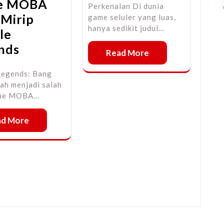
e MOBA
Perkenalan Di dunia
 Mirip
game seluler yang luas,
hanya sedikit judul…
le
nds
Read More
Legends: Bang
ah menjadi salah
ame MOBA…
ad More