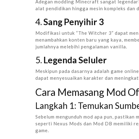
Adegan modding Minecraft sangat legendari
alat pendidikan hingga mesin kompleks dan d
4.
Sang Penyihir 3
Modifikasi untuk “The Witcher 3” dapat me
menambahkan konten baru yang kaya, member
jumlahnya melebihi pengalaman vanilla.
5.
Legenda Seluler
Meskipun pada dasarnya adalah game onlin
dapat menyesuaikan karakter dan meningkat
Cara Memasang Mod Off
Langkah 1: Temukan Sumbe
Sebelum mengunduh mod apa pun, pastikan mo
seperti Nexus Mods dan Mod DB memiliki re
game.