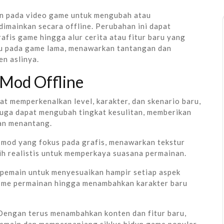
an pada video game untuk mengubah atau
imainkan secara offline. Perubahan ini dapat
afis game hingga alur cerita atau fitur baru yang
ru pada game lama, menawarkan tantangan dan
en aslinya.
Mod Offline
at memperkenalkan level, karakter, dan skenario baru,
juga dapat mengubah tingkat kesulitan, memberikan
an menantang.
 mod yang fokus pada grafis, menawarkan tekstur
bih realistis untuk memperkaya suasana permainan.
 pemain untuk menyesuaikan hampir setiap aspek
sme permainan hingga menambahkan karakter baru
 Dengan terus menambahkan konten dan fitur baru,
main dan memperpanjang siklus hidup game populer.