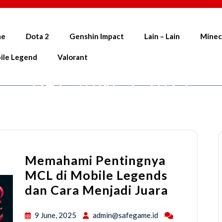
me
Dota 2
Genshin Impact
Lain – Lain
Minec
ile Legend
Valorant
DAY:
JUNE 9, 2025
Memahami Pentingnya
MCL di Mobile Legends
dan Cara Menjadi Juara
9 June, 2025
admin@safegame.id