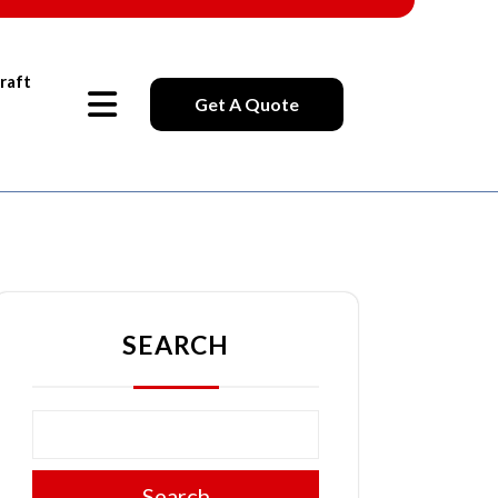
raft
Get A Quote
SEARCH
Search