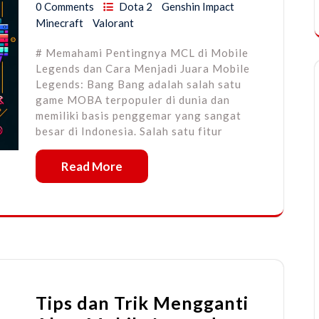
0 Comments
Dota 2
Genshin Impact
Minecraft
Valorant
# Memahami Pentingnya MCL di Mobile
Legends dan Cara Menjadi Juara Mobile
Legends: Bang Bang adalah salah satu
game MOBA terpopuler di dunia dan
memiliki basis penggemar yang sangat
besar di Indonesia. Salah satu fitur
Read More
Tips dan Trik Mengganti