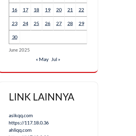
16
17
18
19
20
21
22
23
24
25
26
27
28
29
30
June 2025
« May
Jul »
LINK LAINNYA
asikqq.com
https://117.18.0.36
ahliqq.com