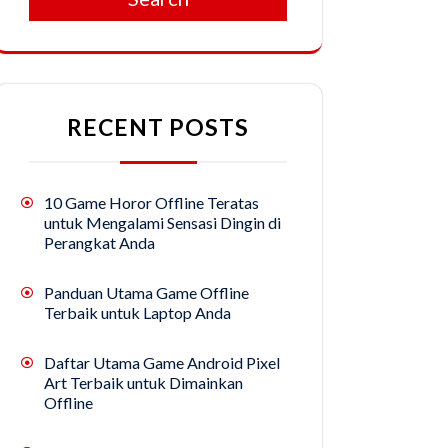
RECENT POSTS
10 Game Horor Offline Teratas
untuk Mengalami Sensasi Dingin di
Perangkat Anda
Panduan Utama Game Offline
Terbaik untuk Laptop Anda
Daftar Utama Game Android Pixel
Art Terbaik untuk Dimainkan
Offline