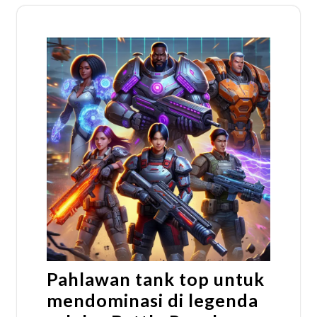
Pahlawan tank top untuk
mendominasi di legenda