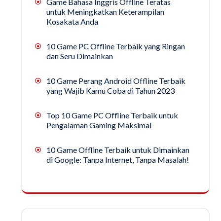
Game Bahasa Inggris Offline Teratas
untuk Meningkatkan Keterampilan
Kosakata Anda
10 Game PC Offline Terbaik yang Ringan
dan Seru Dimainkan
10 Game Perang Android Offline Terbaik
yang Wajib Kamu Coba di Tahun 2023
Top 10 Game PC Offline Terbaik untuk
Pengalaman Gaming Maksimal
10 Game Offline Terbaik untuk Dimainkan
di Google: Tanpa Internet, Tanpa Masalah!