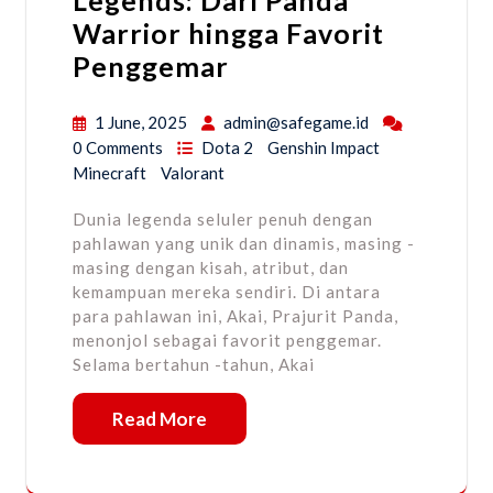
Warrior hingga Favorit
Penggemar
1 June, 2025
admin@safegame.id
0 Comments
Dota 2
Genshin Impact
Minecraft
Valorant
Dunia legenda seluler penuh dengan
pahlawan yang unik dan dinamis, masing -
masing dengan kisah, atribut, dan
kemampuan mereka sendiri. Di antara
para pahlawan ini, Akai, Prajurit Panda,
menonjol sebagai favorit penggemar.
Selama bertahun -tahun, Akai
Read More