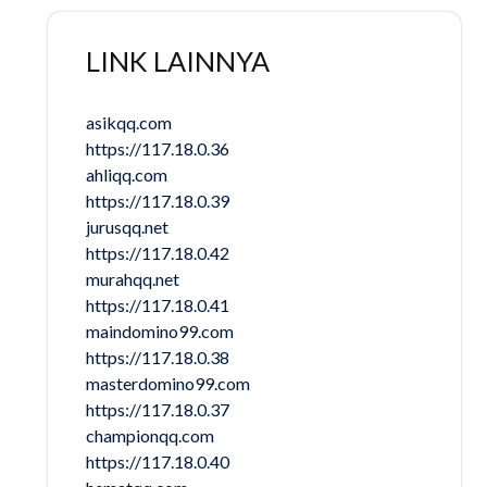
LINK LAINNYA
asikqq.com
https://117.18.0.36
ahliqq.com
https://117.18.0.39
jurusqq.net
https://117.18.0.42
murahqq.net
https://117.18.0.41
maindomino99.com
https://117.18.0.38
masterdomino99.com
https://117.18.0.37
championqq.com
https://117.18.0.40