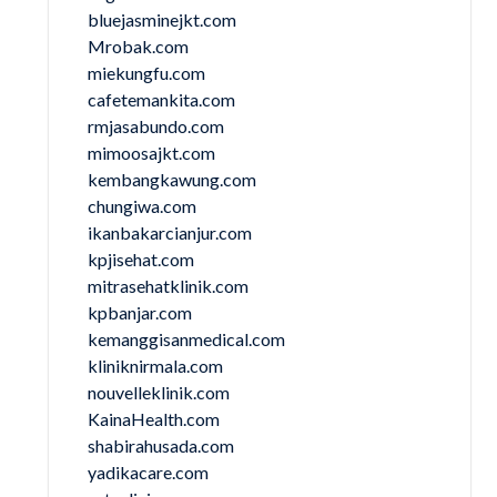
bluejasminejkt.com
Mrobak.com
miekungfu.com
cafetemankita.com
rmjasabundo.com
mimoosajkt.com
kembangkawung.com
chungiwa.com
ikanbakarcianjur.com
kpjisehat.com
mitrasehatklinik.com
kpbanjar.com
kemanggisanmedical.com
kliniknirmala.com
nouvelleklinik.com
KainaHealth.com
shabirahusada.com
yadikacare.com