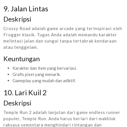
9. Jalan Lintas
Deskripsi
Crossy Road adalah game arcade yang terinspirasi oleh
Frogger klasik. Tugas Anda adalah memandu karakter
melintasi jalan dan sungai tanpa tertabrak kendaraan
atau tenggelam.
Keuntungan
Karakter dan item yang bervariasi.
Grafis pixel yang menarik.
Gameplay yang mudah dan adiktif.
10. Lari Kuil 2
Deskripsi
Temple Run 2 adalah lanjutan dari game endless runner
populer, Temple Run. Anda harus berlari dari makhluk
raksasa sementara menghindari rintangan dan