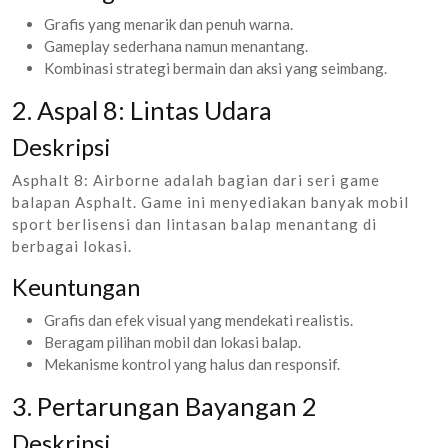
Grafis yang menarik dan penuh warna.
Gameplay sederhana namun menantang.
Kombinasi strategi bermain dan aksi yang seimbang.
2. Aspal 8: Lintas Udara
Deskripsi
Asphalt 8: Airborne adalah bagian dari seri game
balapan Asphalt. Game ini menyediakan banyak mobil
sport berlisensi dan lintasan balap menantang di
berbagai lokasi.
Keuntungan
Grafis dan efek visual yang mendekati realistis.
Beragam pilihan mobil dan lokasi balap.
Mekanisme kontrol yang halus dan responsif.
3. Pertarungan Bayangan 2
Deskripsi