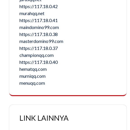
https://117.18.0.42
murahqq.net
https://117.18.0.41
maindomino99.com
https://117.18.0.38
masterdomino99.com
https://117.18.0.37
championqq.com
https://117.18.0.40
hematqq.com
murniqq.com
menuqq.com
LINK LAINNYA