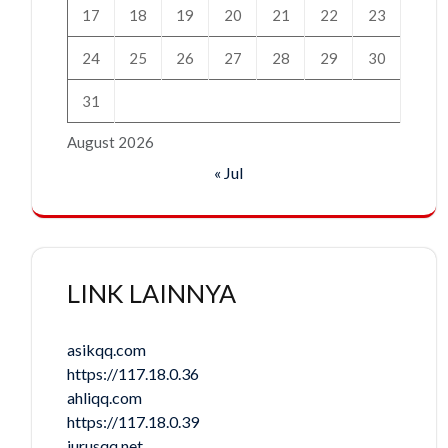
17
18
19
20
21
22
23
24
25
26
27
28
29
30
31
August 2026
« Jul
LINK LAINNYA
asikqq.com
https://117.18.0.36
ahliqq.com
https://117.18.0.39
jurusqq.net