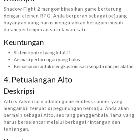
Shadow Fight 2 mengombinasikan game bertarung
dengan elemen RPG. Anda berperan sebagai pejuang
bayangan yang harus mengalahkan beragam musuh
dalam pertempuran satu lawan satu.
Keuntungan
Sistem kontrol yang intuitif.
Animasi pertarungan yang halus.
Kemampuan untuk mengkustomisasi senjata dan peralatan.
4. Petualangan Alto
Deskripsi
Alto’s Adventure adalah game endless runner yang
mengambil tempat di pegunungan bersalju. Anda akan
bermain sebagai Alto, seorang penggembala llama yang
harus berselancar melalui berbagai rintangan dan
tantangan.