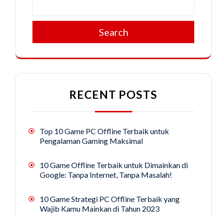
Search
RECENT POSTS
Top 10 Game PC Offline Terbaik untuk
Pengalaman Gaming Maksimal
10 Game Offline Terbaik untuk Dimainkan di
Google: Tanpa Internet, Tanpa Masalah!
10 Game Strategi PC Offline Terbaik yang
Wajib Kamu Mainkan di Tahun 2023