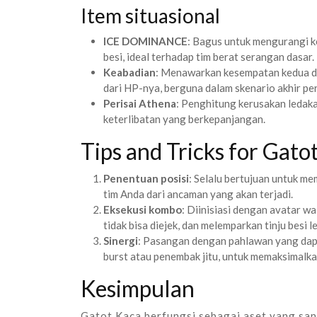
Item situasional
ICE DOMINANCE
: Bagus untuk mengurangi 
besi, ideal terhadap tim berat serangan dasar.
Keabadian
: Menawarkan kesempatan kedua d
dari HP-nya, berguna dalam skenario akhir pe
Perisai Athena
: Penghitung kerusakan ledak
keterlibatan yang berkepanjangan.
Tips and Tricks for Gato
Penentuan posisi
: Selalu bertujuan untuk m
tim Anda dari ancaman yang akan terjadi.
Eksekusi kombo
: Diinisiasi dengan avatar 
tidak bisa diejek, dan melemparkan tinju besi 
Sinergi
: Pasangan dengan pahlawan yang dapa
burst atau penembak jitu, untuk memaksimalk
Kesimpulan
Gatot Kaca berfungsi sebagai aset yang san