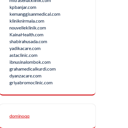
mitrasehatklinik.com
kpbanjar.com
kemanggisanmedical.com
kliniknirmala.com
nouvelleklinik.com
KainaHealth.com
shabirahusada.com
yadikacare.com
astaclinic.com
ibnusinalombok.com
grahamedicalkurdi.com
dyanzacare.com
griyabromoclinic.com
dominoqq