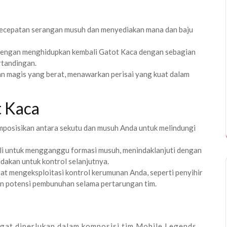
kecepatan serangan musuh dan menyediakan mana dan baju
engan menghidupkan kembali Gatot Kaca dengan sebagian
rtandingan.
an magis yang berat, menawarkan perisai yang kuat dalam
t Kaca
emposisikan antara sekutu dan musuh Anda untuk melindungi
wali untuk mengganggu formasi musuh, menindaklanjuti dengan
ledakan untuk kontrol selanjutnya.
t mengeksploitasi kontrol kerumunan Anda, seperti penyihir
an potensi pembunuhan selama pertarungan tim.
gat diperlukan dalam komposisi tim Mobile Legends