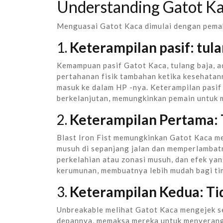
Understanding Gatot Kac
Menguasai Gatot Kaca dimulai dengan pem
1.
Keterampilan pasif: tula
Kemampuan pasif Gatot Kaca, tulang baja, ad
pertahanan fisik tambahan ketika kesehata
masuk ke dalam HP -nya. Keterampilan pasif
berkelanjutan, memungkinkan pemain untuk m
2.
Keterampilan Pertama: T
Blast Iron Fist memungkinkan Gatot Kaca me
musuh di sepanjang jalan dan memperlambatn
perkelahian atau zonasi musuh, dan efek ya
kerumunan, membuatnya lebih mudah bagi ti
3.
Keterampilan Kedua: Ti
Unbreakable melihat Gatot Kaca mengejek s
depannya, memaksa mereka untuk menyerang