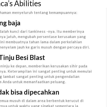
a’s Abilities
ahaman menyeluruh tentang kemampuannya:
ng baja
alah kunci dari tankiness -nya. Itu memberinya
nnya jatuh, mengubah persentase kerusakan yang
 ini membuatnya tahan lama dalam perkelahian
enyelam jauh ke garis musuh dengan percaya diri.
inju Besi Blast
ninju ke depan, memberikan kerusakan sihir pada
ya. Keterampilan ini sangat penting untuk memulai
ng lambat sangat penting untuk pengendalian
m Anda untuk memanfaatkan peluang.
dak bisa dipecahkan
emua musuh di dalam area berbentuk kerucut di
nya untuk waktu yang singkat sementara ia