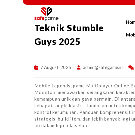
Skip
to
content
Ho
Teknik Stumble
Mob
Guys 2025
K
M
7 August, 2025
admin@safegame.id
Mobile Legends, game Multiplayer Online 
Moonton, menawarkan serangkaian karakter
kemampuan unik dan gaya bermain. Di antar
sebagai tangki klasik – landasan untuk komp
kontrol kerumunan. Panduan komprehensif i
strategis, build item, dan lebih banyak lagi
ini dalam legenda seluler.