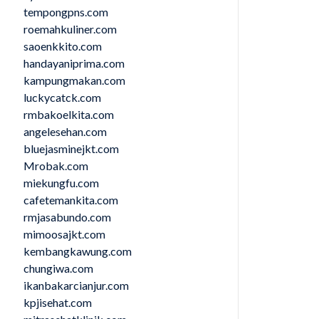
tempongpns.com
roemahkuliner.com
saoenkkito.com
handayaniprima.com
kampungmakan.com
luckycatck.com
rmbakoelkita.com
angelesehan.com
bluejasminejkt.com
Mrobak.com
miekungfu.com
cafetemankita.com
rmjasabundo.com
mimoosajkt.com
kembangkawung.com
chungiwa.com
ikanbakarcianjur.com
kpjisehat.com