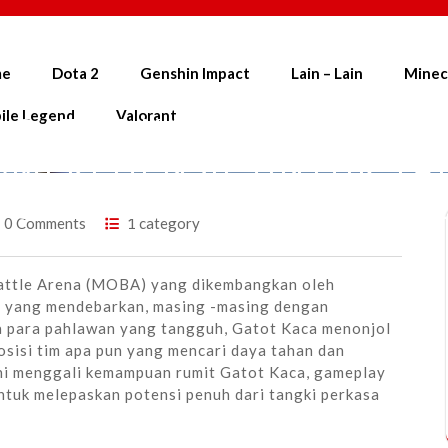
me
Dota 2
Genshin Impact
Lain – Lain
Minec
ile Legend
Valorant
GATOT KACA: PANDUAN
OMPREHENSIF UNTUK TA
IGHTY DI MOBILE LEGEN
0 Comments
1 category
Battle Arena (MOBA) yang dikembangkan oleh
 yang mendebarkan, masing -masing dengan
a para pahlawan yang tangguh, Gatot Kaca menonjol
osisi tim apa pun yang mencari daya tahan dan
ni menggali kemampuan rumit Gatot Kaca, gameplay
 untuk melepaskan potensi penuh dari tangki perkasa