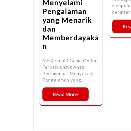
Menyelami
menguba
Pengalaman
berinter
yang Menarik
Re
dan
Memberdayaka
n
Menjelajahi Game Online
Terbaik untuk Anak
Perempuan: Menyelami
Pengalaman yang…
Read More