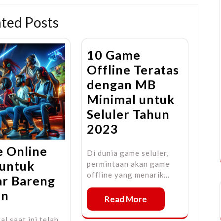
ated Posts
10 Game
Offline Teratas
dengan MB
Minimal untuk
Seluler Tahun
2023
 Online
Di dunia game seluler,
 untuk
permintaan akan game
offline yang menarik…
r Bareng
an
Read More
al saat ini telah