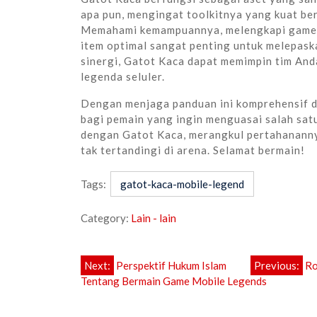
apa pun, mengingat toolkitnya yang kuat ber
Memahami kemampuannya, melengkapi gamepl
item optimal sangat penting untuk melepask
sinergi, Gatot Kaca dapat memimpin tim An
legenda seluler.
Dengan menjaga panduan ini komprehensif dan
bagi pemain yang ingin menguasai salah satu
dengan Gatot Kaca, merangkul pertahanann
tak tertandingi di arena. Selamat bermain!
Tags:
gatot-kaca-mobile-legend
Category:
Lain - lain
Post
Next:
Perspektif Hukum Islam
Previous:
Ro
Tentang Bermain Game Mobile Legends
navigation