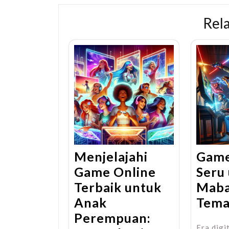
Rel
Menjelajahi
Game
Game Online
Seru
Terbaik untuk
Maba
Anak
Tem
Perempuan:
Era digit