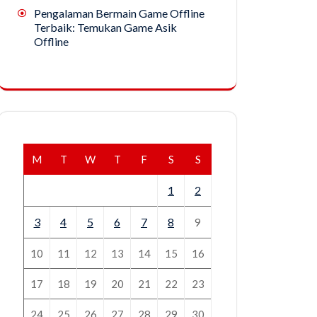
Pengalaman Bermain Game Offline
Terbaik: Temukan Game Asik
Offline
M
T
W
T
F
S
S
1
2
3
4
5
6
7
8
9
10
11
12
13
14
15
16
17
18
19
20
21
22
23
24
25
26
27
28
29
30