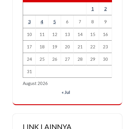
1
2
3
4
5
6
7
8
9
10
11
12
13
14
15
16
17
18
19
20
21
22
23
24
25
26
27
28
29
30
31
August 2026
« Jul
LINK LAINNYA