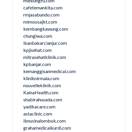
miekungfu.com
cafetemankita.com
rmjasabundo.com
mimoosajkt.com
kembangkawung.com
chungiwa.com
ikanbakarcianjur.com
kpjisehat.com
mitrasehatklinik.com
kpbanjar.com
kemanggisanmedical.com
kliniknirmala.com
nouvelleklinik.com
KainaHealth.com
shabirahusada.com
yadikacare.com
astaclinic.com
ibnusinalombok.com
grahamedicalkurdi.com