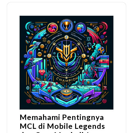
Memahami Pentingnya
MCL di Mobile Legends