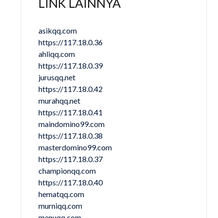
LINK LAINNYA
asikqq.com
https://117.18.0.36
ahliqq.com
https://117.18.0.39
jurusqq.net
https://117.18.0.42
murahqq.net
https://117.18.0.41
maindomino99.com
https://117.18.0.38
masterdomino99.com
https://117.18.0.37
championqq.com
https://117.18.0.40
hematqq.com
murniqq.com
menuqq.com