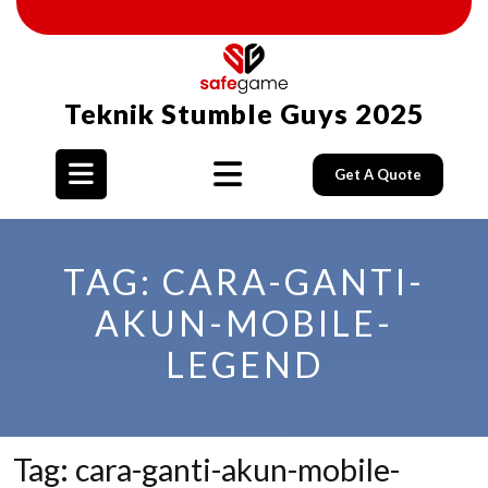
Skip
to
content
Teknik Stumble Guys 2025
Get A Quote
Open
Button
TAG:
CARA-GANTI-
AKUN-MOBILE-
LEGEND
Tag:
cara-ganti-akun-mobile-