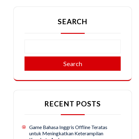
SEARCH
Search
RECENT POSTS
Game Bahasa Inggris Offline Teratas
untuk Meningkatkan Keterampilan