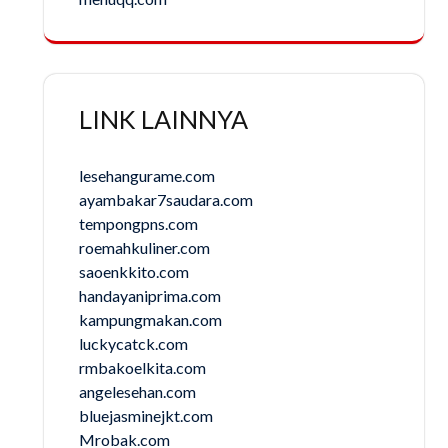
LINK LAINNYA
lesehangurame.com
ayambakar7saudara.com
tempongpns.com
roemahkuliner.com
saoenkkito.com
handayaniprima.com
kampungmakan.com
luckycatck.com
rmbakoelkita.com
angelesehan.com
bluejasminejkt.com
Mrobak.com