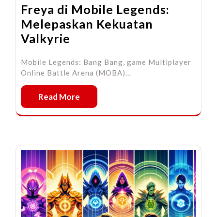
Freya di Mobile Legends:
Melepaskan Kekuatan
Valkyrie
Mobile Legends: Bang Bang, game Multiplayer
Online Battle Arena (MOBA)…
Read More