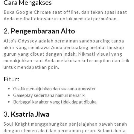
Cara Mengakses
Buka Google Chrome saat offline, dan tekan spasi saat
Anda melihat dinosaurus untuk memulai permainan.
2.
Pengembaraan Alto
Alto’s Odyssey adalah permainan sandboarding tanpa
akhir yang membawa Anda bertualang melalui lanskap
gurun yang dibuat dengan indah. Nikmati visual yang
menakjubkan saat Anda melakukan keterampilan dan trik
untuk mendapatkan poin.
Fitur:
Grafik menakjubkan dan suasana atmosfer
Gameplay sederhana namun menarik
Berbagai karakter yang tidak dapat dibuka
3.
Ksatria Jiwa
Soul Knight menggabungkan penjelajahan bawah tanah
dengan elemen aksi dan permainan peran. Selami dunia