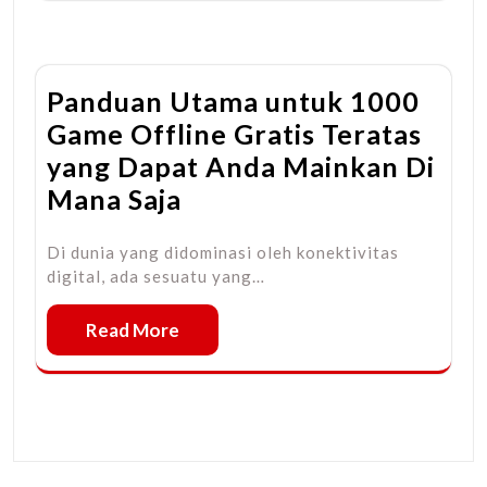
Panduan Utama untuk 1000
Game Offline Gratis Teratas
yang Dapat Anda Mainkan Di
Mana Saja
Di dunia yang didominasi oleh konektivitas
digital, ada sesuatu yang…
Read More