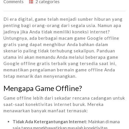
Comments
2 categories
Di era digital, game telah menjadi sumber hiburan yang
penting bagi orang-orang dari segala usia. Namun apa
jadinya jika Anda tidak memiliki koneksi internet?
Untungnya, ada berbagai macam game Google offline
gratis yang dapat menghibur Anda bahkan dalam
skenario paling tidak terhubung sekalipun. Panduan
utama ini akan memandu Anda melalui beberapa game
Google offline gratis terbaik yang tersedia saat ini,
memastikan pengalaman bermain game offline Anda
tetap menarik dan menyenangkan.
Mengapa Game Offline?
Game offline lebih dari sekadar rencana cadangan untuk
saat-saat konektivitas internet buruk. Mereka
menawarkan banyak manfaat termasuk:
Tidak Ada Ketergantungan Internet:
Mainkan di mana
saja tanpa mengkhawatirkan masalah konektivitas.