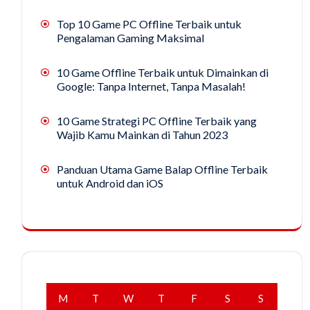
Top 10 Game PC Offline Terbaik untuk
Pengalaman Gaming Maksimal
10 Game Offline Terbaik untuk Dimainkan di
Google: Tanpa Internet, Tanpa Masalah!
10 Game Strategi PC Offline Terbaik yang
Wajib Kamu Mainkan di Tahun 2023
Panduan Utama Game Balap Offline Terbaik
untuk Android dan iOS
M
T
W
T
F
S
S