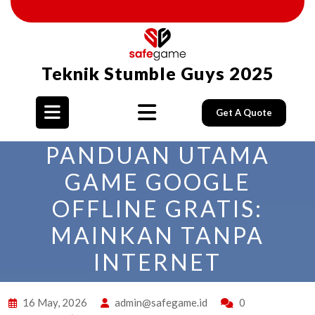
Skip
to
content
Teknik Stumble Guys 2025
Get A Quote
Open
PANDUAN UTAMA
Button
GAME GOOGLE
OFFLINE GRATIS:
MAINKAN TANPA
INTERNET
16 May, 2026
admin@safegame.id
0