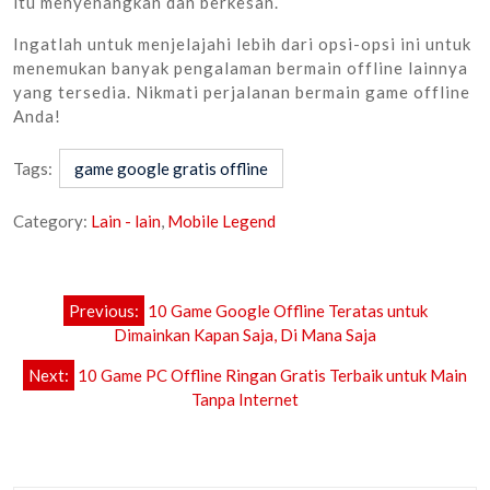
itu menyenangkan dan berkesan.
Ingatlah untuk menjelajahi lebih dari opsi-opsi ini untuk
menemukan banyak pengalaman bermain offline lainnya
yang tersedia. Nikmati perjalanan bermain game offline
Anda!
Tags:
game google gratis offline
Category:
Lain - lain
,
Mobile Legend
Post
Previous:
10 Game Google Offline Teratas untuk
navigation
Dimainkan Kapan Saja, Di Mana Saja
Next:
10 Game PC Offline Ringan Gratis Terbaik untuk Main
Tanpa Internet