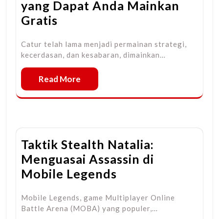
yang Dapat Anda Mainkan
Gratis
Catur telah lama menjadi permainan strategi,
kecerdasan, dan kesabaran, dimainkan…
Read More
Taktik Stealth Natalia:
Menguasai Assassin di
Mobile Legends
Mobile Legends, game Multiplayer Online
Battle Arena (MOBA) yang populer,…