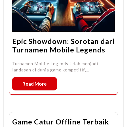
Epic Showdown: Sorotan dari
Turnamen Mobile Legends
Turnamen Mobile Legends telah menjadi
landasan di dunia game kompetitif,…
Read More
Game Catur Offline Terbaik