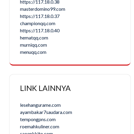
https://117.18.0.38
masterdomino99.com
https://117.18.0.37
championqq.com
https://117.18.0.40
hematqq.com
murniqq.com
menuqq.com
LINK LAINNYA
lesehangurame.com
ayambakar7saudara.com
tempongpns.com
roemahkuliner.com
saoenkkito.com