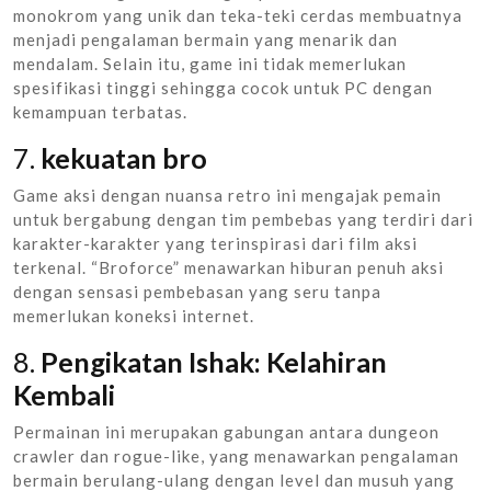
monokrom yang unik dan teka-teki cerdas membuatnya
menjadi pengalaman bermain yang menarik dan
mendalam. Selain itu, game ini tidak memerlukan
spesifikasi tinggi sehingga cocok untuk PC dengan
kemampuan terbatas.
7.
kekuatan bro
Game aksi dengan nuansa retro ini mengajak pemain
untuk bergabung dengan tim pembebas yang terdiri dari
karakter-karakter yang terinspirasi dari film aksi
terkenal. “Broforce” menawarkan hiburan penuh aksi
dengan sensasi pembebasan yang seru tanpa
memerlukan koneksi internet.
8.
Pengikatan Ishak: Kelahiran
Kembali
Permainan ini merupakan gabungan antara dungeon
crawler dan rogue-like, yang menawarkan pengalaman
bermain berulang-ulang dengan level dan musuh yang