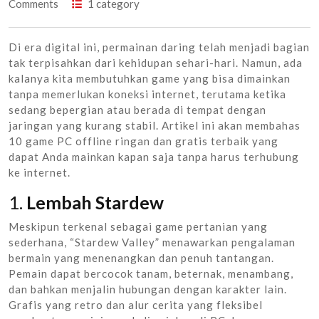
Comments
1 category
Di era digital ini, permainan daring telah menjadi bagian
tak terpisahkan dari kehidupan sehari-hari. Namun, ada
kalanya kita membutuhkan game yang bisa dimainkan
tanpa memerlukan koneksi internet, terutama ketika
sedang bepergian atau berada di tempat dengan
jaringan yang kurang stabil. Artikel ini akan membahas
10 game PC offline ringan dan gratis terbaik yang
dapat Anda mainkan kapan saja tanpa harus terhubung
ke internet.
1.
Lembah Stardew
Meskipun terkenal sebagai game pertanian yang
sederhana, “Stardew Valley” menawarkan pengalaman
bermain yang menenangkan dan penuh tantangan.
Pemain dapat bercocok tanam, beternak, menambang,
dan bahkan menjalin hubungan dengan karakter lain.
Grafis yang retro dan alur cerita yang fleksibel