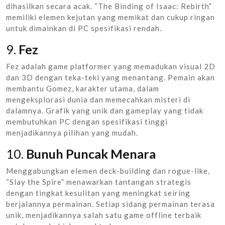
dihasilkan secara acak. “The Binding of Isaac: Rebirth”
memiliki elemen kejutan yang memikat dan cukup ringan
untuk dimainkan di PC spesifikasi rendah.
9.
Fez
Fez adalah game platformer yang memadukan visual 2D
dan 3D dengan teka-teki yang menantang. Pemain akan
membantu Gomez, karakter utama, dalam
mengeksplorasi dunia dan memecahkan misteri di
dalamnya. Grafik yang unik dan gameplay yang tidak
membutuhkan PC dengan spesifikasi tinggi
menjadikannya pilihan yang mudah.
10.
Bunuh Puncak Menara
Menggabungkan elemen deck-building dan rogue-like,
“Slay the Spire” menawarkan tantangan strategis
dengan tingkat kesulitan yang meningkat seiring
berjalannya permainan. Setiap sidang permainan terasa
unik, menjadikannya salah satu game offline terbaik