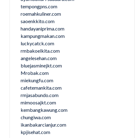
tempongpns.com
roemahkuliner.com
saoenkkito.com
handayaniprima.com
kampungmakan.com
luckycatck.com
rmbakoelkita.com
angelesehan.com
bluejasminejkt.com
Mrobak.com
miekungfu.com
cafetemankita.com
rmjasabundo.com
mimoosajkt.com
kembangkawung.com
chungiwa.com
ikanbakarcianjur.com
kpjisehat.com