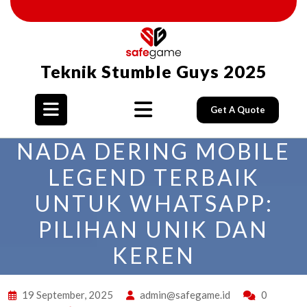
Skip
to
content
Teknik Stumble Guys 2025
Get A Quote
Open
NADA DERING MOBILE
Button
LEGEND TERBAIK
UNTUK WHATSAPP:
PILIHAN UNIK DAN
KEREN
19 September, 2025
admin@safegame.id
0