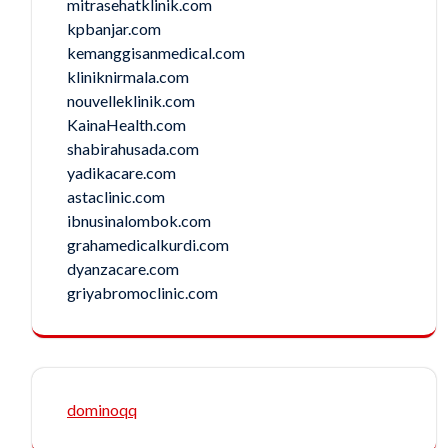
mitrasehatklinik.com
kpbanjar.com
kemanggisanmedical.com
kliniknirmala.com
nouvelleklinik.com
KainaHealth.com
shabirahusada.com
yadikacare.com
astaclinic.com
ibnusinalombok.com
grahamedicalkurdi.com
dyanzacare.com
griyabromoclinic.com
dominoqq