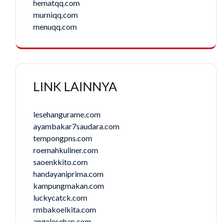
hematqq.com
murniqq.com
menuqq.com
LINK LAINNYA
lesehangurame.com
ayambakar7saudara.com
tempongpns.com
roemahkuliner.com
saoenkkito.com
handayaniprima.com
kampungmakan.com
luckycatck.com
rmbakoelkita.com
angelesehan.com