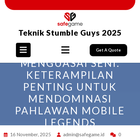
Skip
to
content
Teknik Stumble Guys 2025
Get A Quote
Open
MENGUASAI SENI:
KETERAMPILAN
Button
PENTING UNTUK
MENDOMINASI
PAHLAWAN MOBILE
LEGENDS
16 November, 2025
admin@safegame.id
0