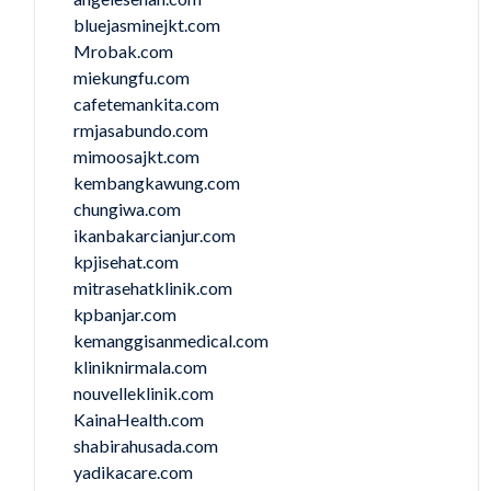
bluejasminejkt.com
Mrobak.com
miekungfu.com
cafetemankita.com
rmjasabundo.com
mimoosajkt.com
kembangkawung.com
chungiwa.com
ikanbakarcianjur.com
kpjisehat.com
mitrasehatklinik.com
kpbanjar.com
kemanggisanmedical.com
kliniknirmala.com
nouvelleklinik.com
KainaHealth.com
shabirahusada.com
yadikacare.com