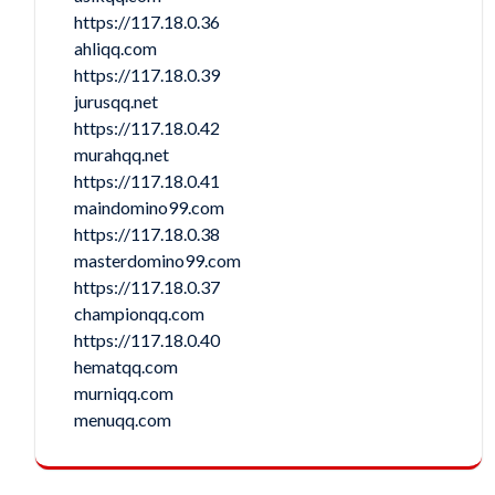
https://117.18.0.36
ahliqq.com
https://117.18.0.39
jurusqq.net
https://117.18.0.42
murahqq.net
https://117.18.0.41
maindomino99.com
https://117.18.0.38
masterdomino99.com
https://117.18.0.37
championqq.com
https://117.18.0.40
hematqq.com
murniqq.com
menuqq.com