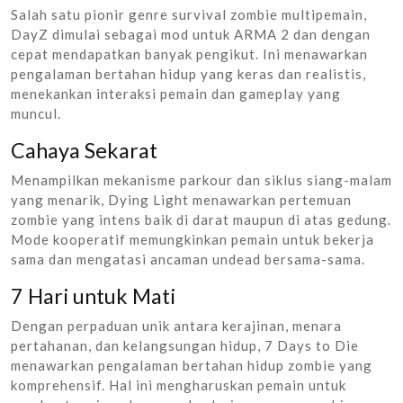
Salah satu pionir genre survival zombie multipemain,
DayZ dimulai sebagai mod untuk ARMA 2 dan dengan
cepat mendapatkan banyak pengikut. Ini menawarkan
pengalaman bertahan hidup yang keras dan realistis,
menekankan interaksi pemain dan gameplay yang
muncul.
Cahaya Sekarat
Menampilkan mekanisme parkour dan siklus siang-malam
yang menarik, Dying Light menawarkan pertemuan
zombie yang intens baik di darat maupun di atas gedung.
Mode kooperatif memungkinkan pemain untuk bekerja
sama dan mengatasi ancaman undead bersama-sama.
7 Hari untuk Mati
Dengan perpaduan unik antara kerajinan, menara
pertahanan, dan kelangsungan hidup, 7 Days to Die
menawarkan pengalaman bertahan hidup zombie yang
komprehensif. Hal ini mengharuskan pemain untuk