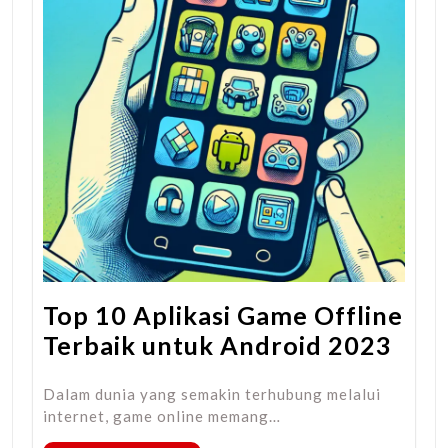
Top 10 Aplikasi Game Offline
Terbaik untuk Android 2023
Dalam dunia yang semakin terhubung melalui
internet, game online memang…