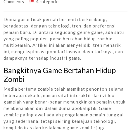
Comments
4 categories
Dunia game tidak pernah berhenti berkembang,
beradaptasi dengan teknologi, tren, dan preferensi
pemain baru. Di antara segudang genre game, ada satu
yang paling populer: game bertahan hidup zombie
multipemain. Artikel ini akan menyelidiki tren menarik
ini, mengeksplorasi popularitasnya, daya tariknya, dan
dampaknya terhadap industri game.
Bangkitnya Game Bertahan Hidup
Zombi
Media bertema zombie telah memikat penonton selama
beberapa dekade, namun sifat interaktif dari video
gamelah yang benar-benar memungkinkan pemain untuk
membenamkan diri dalam dunia apokaliptik. Game
zombie paling awal adalah pengalaman pemain tunggal
yang sederhana, tetapi seiring kemajuan teknologi,
kompleksitas dan kedalaman game zombie juga