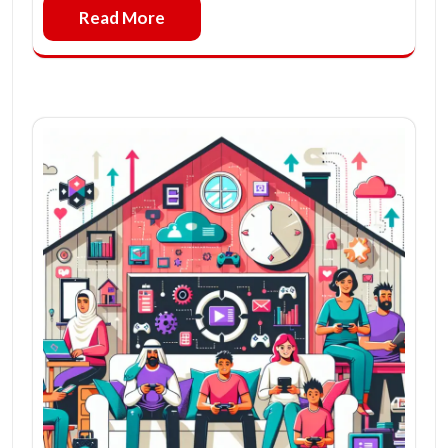
Read More