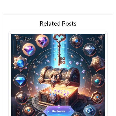
Related Posts