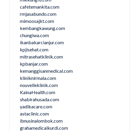
cafetemankita.com
rmjasabundo.com
mimoosajkt.com
kembangkawung.com
chungiwa.com
ikanbakarcianjur.com
kpjisehat.com
mitrasehatklinik.com
kpbanjar.com
kemanggisanmedical.com
kliniknirmala.com
nouvelleklinik.com
KainaHealth.com
shabirahusada.com
yadikacare.com
astaclinic.com
ibnusinalombok.com
grahamedicalkurdi.com