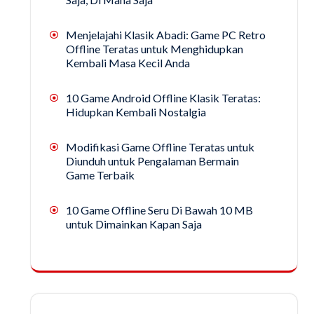
Menjelajahi Klasik Abadi: Game PC Retro
Offline Teratas untuk Menghidupkan
Kembali Masa Kecil Anda
10 Game Android Offline Klasik Teratas:
Hidupkan Kembali Nostalgia
Modifikasi Game Offline Teratas untuk
Diunduh untuk Pengalaman Bermain
Game Terbaik
10 Game Offline Seru Di Bawah 10 MB
untuk Dimainkan Kapan Saja