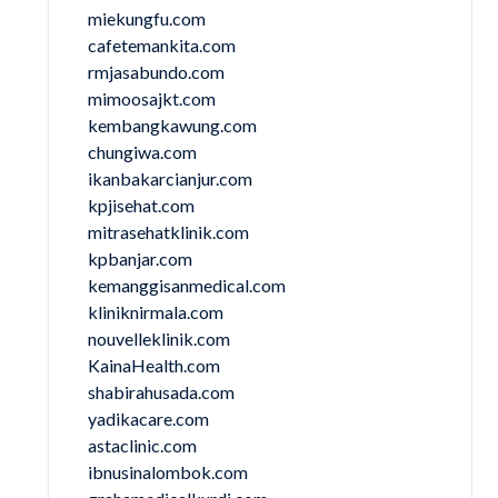
miekungfu.com
cafetemankita.com
rmjasabundo.com
mimoosajkt.com
kembangkawung.com
chungiwa.com
ikanbakarcianjur.com
kpjisehat.com
mitrasehatklinik.com
kpbanjar.com
kemanggisanmedical.com
kliniknirmala.com
nouvelleklinik.com
KainaHealth.com
shabirahusada.com
yadikacare.com
astaclinic.com
ibnusinalombok.com