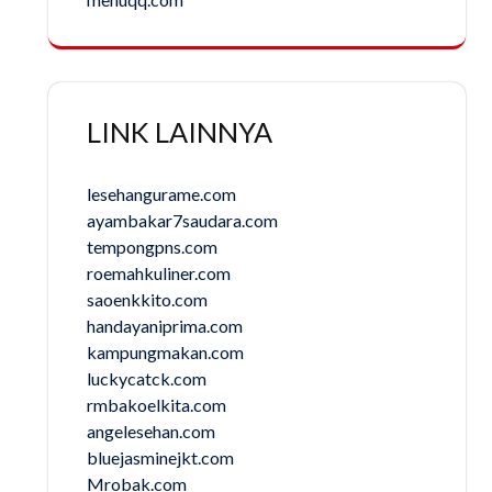
LINK LAINNYA
lesehangurame.com
ayambakar7saudara.com
tempongpns.com
roemahkuliner.com
saoenkkito.com
handayaniprima.com
kampungmakan.com
luckycatck.com
rmbakoelkita.com
angelesehan.com
bluejasminejkt.com
Mrobak.com