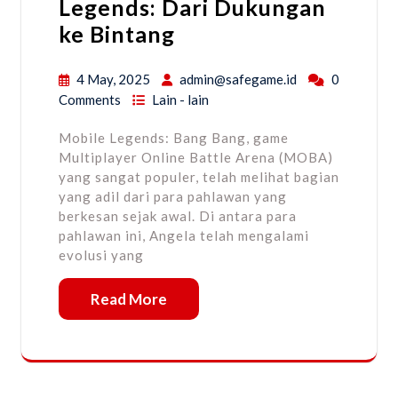
Legends: Dari Dukungan
ke Bintang
4 May, 2025
admin@safegame.id
0
Comments
Lain - lain
Mobile Legends: Bang Bang, game
Multiplayer Online Battle Arena (MOBA)
yang sangat populer, telah melihat bagian
yang adil dari para pahlawan yang
berkesan sejak awal. Di antara para
pahlawan ini, Angela telah mengalami
evolusi yang
Read More