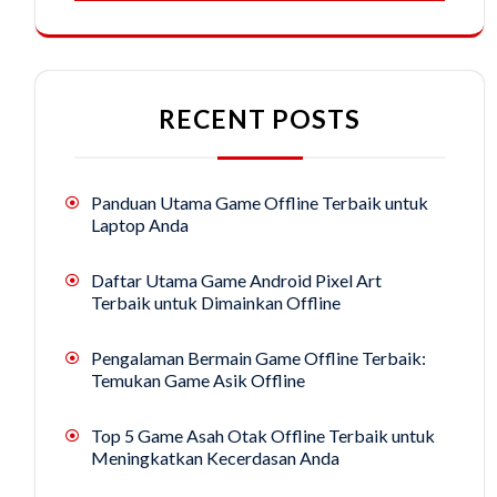
RECENT POSTS
Panduan Utama Game Offline Terbaik untuk
Laptop Anda
Daftar Utama Game Android Pixel Art
Terbaik untuk Dimainkan Offline
Pengalaman Bermain Game Offline Terbaik:
Temukan Game Asik Offline
Top 5 Game Asah Otak Offline Terbaik untuk
Meningkatkan Kecerdasan Anda