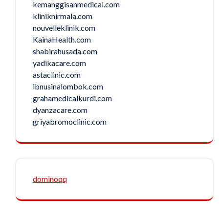
kemanggisanmedical.com
kliniknirmala.com
nouvelleklinik.com
KainaHealth.com
shabirahusada.com
yadikacare.com
astaclinic.com
ibnusinalombok.com
grahamedicalkurdi.com
dyanzacare.com
griyabromoclinic.com
dominoqq