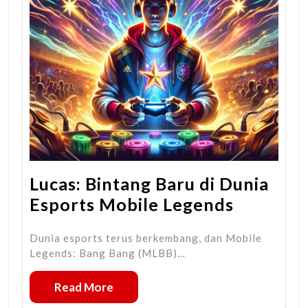
Lucas: Bintang Baru di Dunia
Esports Mobile Legends
Dunia esports terus berkembang, dan Mobile
Legends: Bang Bang (MLBB)…
Read More