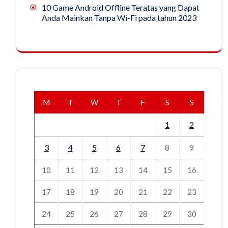
10 Game Android Offline Teratas yang Dapat
Anda Mainkan Tanpa Wi-Fi pada tahun 2023
M
T
W
T
F
S
S
1
2
3
4
5
6
7
8
9
10
11
12
13
14
15
16
17
18
19
20
21
22
23
24
25
26
27
28
29
30