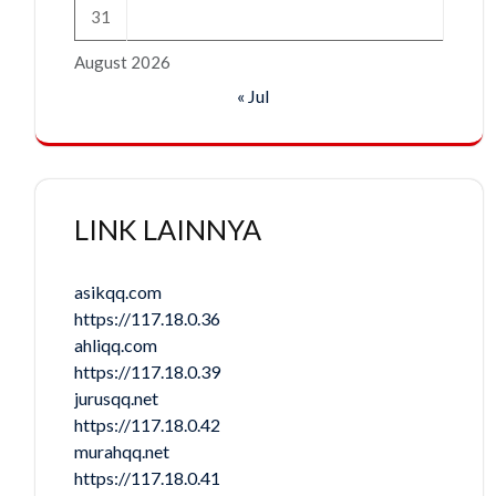
31
August 2026
« Jul
LINK LAINNYA
asikqq.com
https://117.18.0.36
ahliqq.com
https://117.18.0.39
jurusqq.net
https://117.18.0.42
murahqq.net
https://117.18.0.41