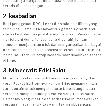
membuatnya menjadi pilihan ideal untuk hiburan saat
berada di luar jaringan.
2.
keabadian
Bagi penggemar RPG,
keabadian
adalah pilihan yang
sempurna. Game ini menawarkan gameplay hack-and-
slash klasik dengan grafik yang memukau. Pemain dapat
menjelajahi dunia fantasi yang dipenuhi dengan
monster, menjalankan misi, dan mengumpulkan berbagai
item tanpa memerlukan koneksi internet. Fitur-fitur ini
membuat Eternium tetap menarik saat dimainkan secara
offline.
3.
Minecraft: Edisi Saku
Minecraft
selalu menjadi favorit banyak orang, dan
versi Pocket Edition-nya yang offline memungkinkan
para pemain untuk mengeksplorasi, membangun, dan
bertahan hidup di dunia pixelated yang tak terbatas.
Gameplay yang kreatif dan serbaguna ini menawarkan
berbagai macam aktivitas yang tak membosankan,