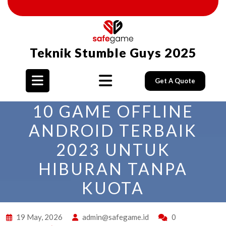
Skip
to
content
Teknik Stumble Guys 2025
Get A Quote
Open
10 GAME OFFLINE
Button
ANDROID TERBAIK
2023 UNTUK
HIBURAN TANPA
KUOTA
19 May, 2026
admin@safegame.id
0