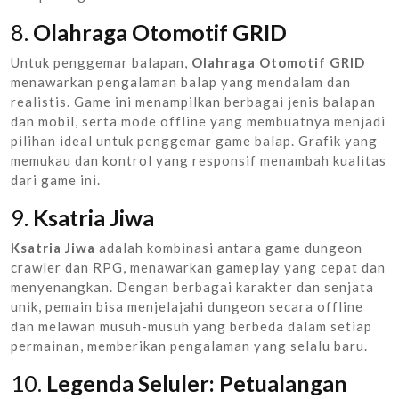
8.
Olahraga Otomotif GRID
Untuk penggemar balapan,
Olahraga Otomotif GRID
menawarkan pengalaman balap yang mendalam dan
realistis. Game ini menampilkan berbagai jenis balapan
dan mobil, serta mode offline yang membuatnya menjadi
pilihan ideal untuk penggemar game balap. Grafik yang
memukau dan kontrol yang responsif menambah kualitas
dari game ini.
9.
Ksatria Jiwa
Ksatria Jiwa
adalah kombinasi antara game dungeon
crawler dan RPG, menawarkan gameplay yang cepat dan
menyenangkan. Dengan berbagai karakter dan senjata
unik, pemain bisa menjelajahi dungeon secara offline
dan melawan musuh-musuh yang berbeda dalam setiap
permainan, memberikan pengalaman yang selalu baru.
10.
Legenda Seluler: Petualangan