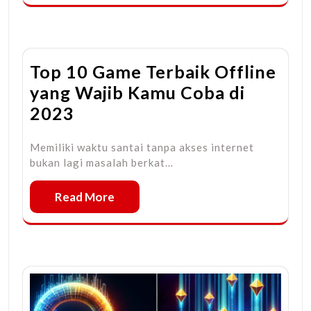
Top 10 Game Terbaik Offline
yang Wajib Kamu Coba di
2023
Memiliki waktu santai tanpa akses internet
bukan lagi masalah berkat…
Read More