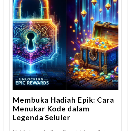
Membuka Hadiah Epik: Cara
Menukar Kode dalam
Legenda Seluler