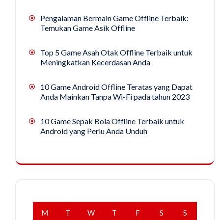
Pengalaman Bermain Game Offline Terbaik:
Temukan Game Asik Offline
Top 5 Game Asah Otak Offline Terbaik untuk
Meningkatkan Kecerdasan Anda
10 Game Android Offline Teratas yang Dapat
Anda Mainkan Tanpa Wi-Fi pada tahun 2023
10 Game Sepak Bola Offline Terbaik untuk
Android yang Perlu Anda Unduh
M
T
W
T
F
S
S