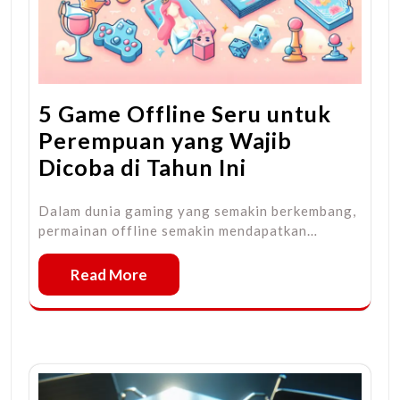
5 Game Offline Seru untuk
Perempuan yang Wajib
Dicoba di Tahun Ini
Dalam dunia gaming yang semakin berkembang,
permainan offline semakin mendapatkan…
Read More