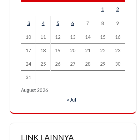
1
2
3
4
5
6
7
8
9
10
11
12
13
14
15
16
17
18
19
20
21
22
23
24
25
26
27
28
29
30
31
August 2026
« Jul
LINK LAINNYA