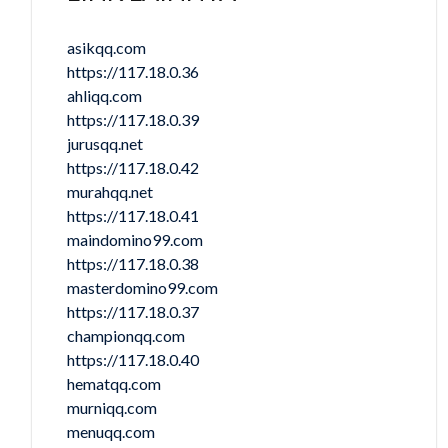
asikqq.com
https://117.18.0.36
ahliqq.com
https://117.18.0.39
jurusqq.net
https://117.18.0.42
murahqq.net
https://117.18.0.41
maindomino99.com
https://117.18.0.38
masterdomino99.com
https://117.18.0.37
championqq.com
https://117.18.0.40
hematqq.com
murniqq.com
menuqq.com