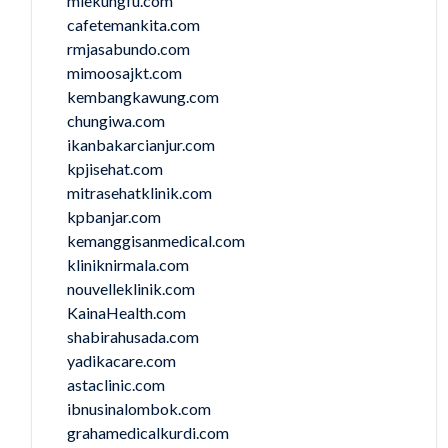
miekungfu.com
cafetemankita.com
rmjasabundo.com
mimoosajkt.com
kembangkawung.com
chungiwa.com
ikanbakarcianjur.com
kpjisehat.com
mitrasehatklinik.com
kpbanjar.com
kemanggisanmedical.com
kliniknirmala.com
nouvelleklinik.com
KainaHealth.com
shabirahusada.com
yadikacare.com
astaclinic.com
ibnusinalombok.com
grahamedicalkurdi.com