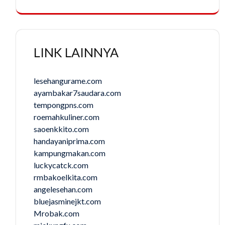
LINK LAINNYA
lesehangurame.com
ayambakar7saudara.com
tempongpns.com
roemahkuliner.com
saoenkkito.com
handayaniprima.com
kampungmakan.com
luckycatck.com
rmbakoelkita.com
angelesehan.com
bluejasminejkt.com
Mrobak.com