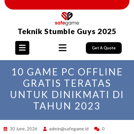
Skip
to
content
Teknik Stumble Guys 2025
Get A Quote
Open
10 GAME PC OFFLINE
Button
GRATIS TERATAS
UNTUK DINIKMATI DI
TAHUN 2023
30 June, 2026
admin@safegame.id
0