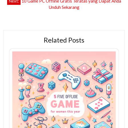
Next:
10 Game PC Offline Gratis Teratas yang Dapat Anda
Unduh Sekarang
Related Posts