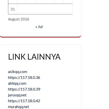
31
August 2026
« Jul
LINK LAINNYA
asikqq.com
https://117.18.0.36
ahliqq.com
https://117.18.0.39
jurusqq.net
https://117.18.0.42
murahqq.net