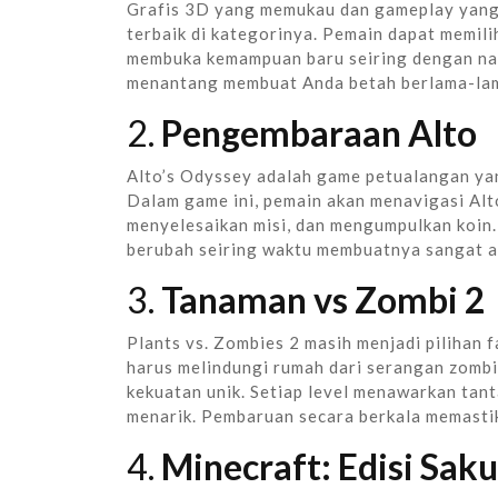
Grafis 3D yang memukau dan gameplay yang
terbaik di kategorinya. Pemain dapat memili
membuka kemampuan baru seiring dengan naik
menantang membuat Anda betah berlama-lam
2.
Pengembaraan Alto
Alto’s Odyssey adalah game petualangan y
Dalam game ini, pemain akan menavigasi Alt
menyelesaikan misi, dan mengumpulkan koin
berubah seiring waktu membuatnya sangat ad
3.
Tanaman vs Zombi 2
Plants vs. Zombies 2 masih menjadi pilihan f
harus melindungi rumah dari serangan zomb
kekuatan unik. Setiap level menawarkan ta
menarik. Pembaruan secara berkala memasti
4.
Minecraft: Edisi Saku