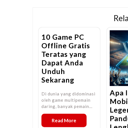
Rel
10 Game PC
Offline Gratis
Teratas yang
Dapat Anda
Unduh
Sekarang
Apa 
Di dunia yang didominasi
Mobi
oleh game multipemain
daring, banyak pemain…
Lege
Pand
Read More
Leng