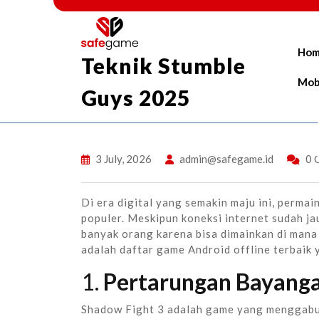
Skip
to
content
Ho
Teknik Stumble
Mob
Guys 2025
3 July, 2026
admin@safegame.id
0 
Di era digital yang semakin maju ini, permai
populer. Meskipun koneksi internet sudah jau
banyak orang karena bisa dimainkan di mana s
adalah daftar game Android offline terbaik 
1.
Pertarungan Bayang
Shadow Fight 3 adalah game yang menggabu