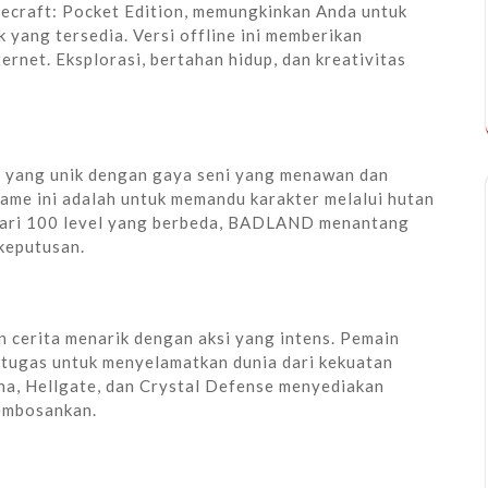
inecraft: Pocket Edition, memungkinkan Anda untuk
 yang tersedia. Versi offline ini memberikan
ernet. Eksplorasi, bertahan hidup, dan kreativitas
ang unik dengan gaya seni yang menawan dan
game ini adalah untuk memandu karakter melalui hutan
 dari 100 level yang berbeda, BADLAND menantang
keputusan.
cerita menarik dengan aksi yang intens. Pemain
rtugas untuk menyelamatkan dunia dari kekuatan
na, Hellgate, dan Crystal Defense menyediakan
membosankan.