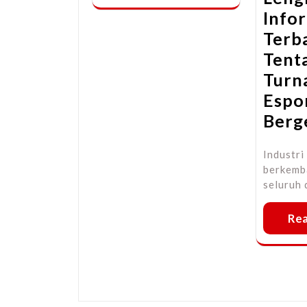
Info
Terb
Tent
Turn
Espo
Berge
Industri
berkemb
seluruh 
Re