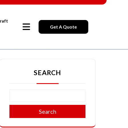
raft
Get A Quote
K
I
SEARCH
Search