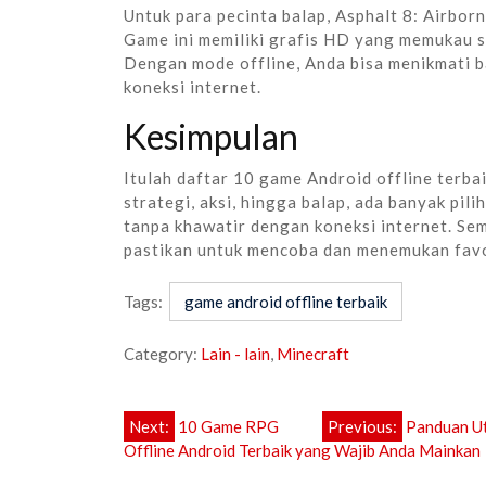
Untuk para pecinta balap, Asphalt 8: Airbo
Game ini memiliki grafis HD yang memukau se
Dengan mode offline, Anda bisa menikmati ba
koneksi internet.
Kesimpulan
Itulah daftar 10 game Android offline terba
strategi, aksi, hingga balap, ada banyak p
tanpa khawatir dengan koneksi internet. Sem
pastikan untuk mencoba dan menemukan favo
Tags:
game android offline terbaik
Category:
Lain - lain
,
Minecraft
Post
Next:
10 Game RPG
Previous:
Panduan U
Offline Android Terbaik yang Wajib Anda Mainkan
navigation