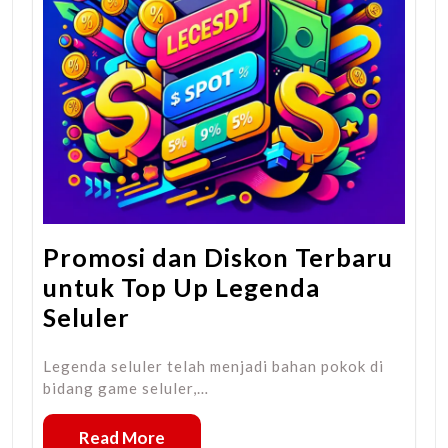
Promosi dan Diskon Terbaru
untuk Top Up Legenda
Seluler
Legenda seluler telah menjadi bahan pokok di
bidang game seluler,…
Read More