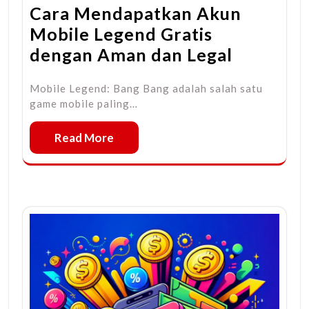
Cara Mendapatkan Akun
Mobile Legend Gratis
dengan Aman dan Legal
Mobile Legend: Bang Bang adalah salah satu
game mobile paling…
Read More