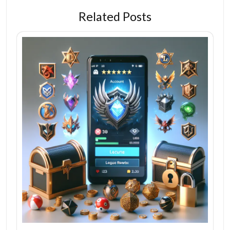
Related Posts