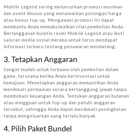
Mobile Legend sering meluncurkan promosi musiman
dan event khusus yang menawarkan potongan harga
atau bonus top-up. Mengawasi promosi ini dapat
membantu Anda memaksimalkan nilai pembelian Anda.
Berlangganan buletin resmi Mobile Legend atau ikuti
saluran media sosial mereka untuk terus mendapat
informasi terbaru tentang penawaran mendatang.
3. Tetapkan Anggaran
Sangat mudah untuk terbawa oleh pembelian dalam
game, terutama ketika Anda berinvestasi untuk
kemajuan. Menetapkan anggaran memastikan Anda
menikmati permainan secara bertanggung jawab tanpa
membebani keuangan Anda. Tentukan anggaran bulanan
atau mingguan untuk top-up dan patuhi anggaran
tersebut, sehingga Anda dapat menikmati peningkatan
tanpa mengeluarkan uang terlalu banyak.
4. Pilih Paket Bundel