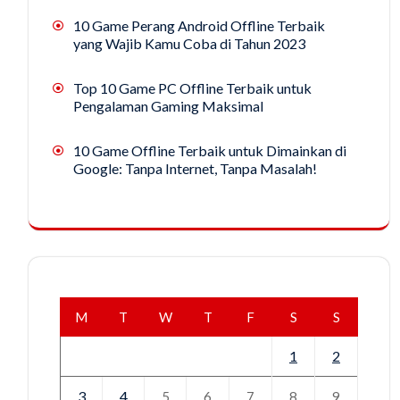
10 Game Perang Android Offline Terbaik
yang Wajib Kamu Coba di Tahun 2023
Top 10 Game PC Offline Terbaik untuk
Pengalaman Gaming Maksimal
10 Game Offline Terbaik untuk Dimainkan di
Google: Tanpa Internet, Tanpa Masalah!
M
T
W
T
F
S
S
1
2
3
4
5
6
7
8
9