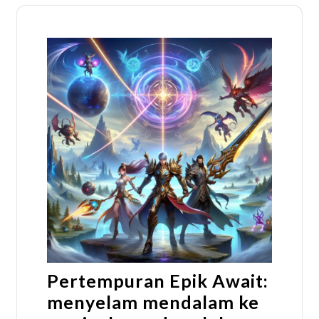
Pertempuran Epik Await:
menyelam mendalam ke