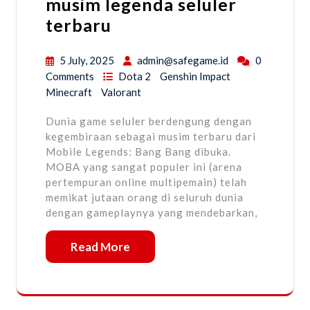
musim legenda seluler
terbaru
5 July, 2025
admin@safegame.id
0
Comments
Dota 2
Genshin Impact
Minecraft
Valorant
Dunia game seluler berdengung dengan
kegembiraan sebagai musim terbaru dari
Mobile Legends: Bang Bang dibuka.
MOBA yang sangat populer ini (arena
pertempuran online multipemain) telah
memikat jutaan orang di seluruh dunia
dengan gameplaynya yang mendebarkan,
Read More