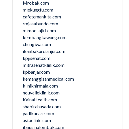
Mrobak.com
miekungfu.com
cafetemankita.com
rmjasabundo.com
mimoosajkt.com
kembangkawung.com
chungiwa.com
ikanbakarcianjur.com
kpjisehat.com
mitrasehatklinik.com
kpbanjar.com
kemanggisanmedical.com
kliniknirmala.com
nouvelleklinik.com
KainaHealth.com
shabirahusada.com
yadikacare.com
astaclinic.com
ibnusinalombok.com