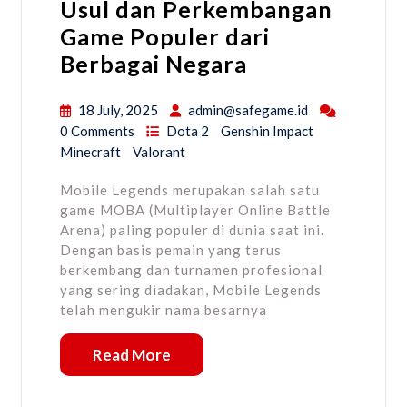
Usul dan Perkembangan
Game Populer dari
Berbagai Negara
18 July, 2025
admin@safegame.id
0 Comments
Dota 2
Genshin Impact
Minecraft
Valorant
Mobile Legends merupakan salah satu
game MOBA (Multiplayer Online Battle
Arena) paling populer di dunia saat ini.
Dengan basis pemain yang terus
berkembang dan turnamen profesional
yang sering diadakan, Mobile Legends
telah mengukir nama besarnya
Read More