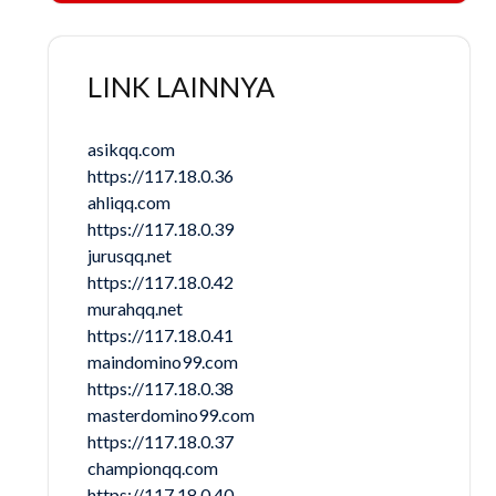
LINK LAINNYA
asikqq.com
https://117.18.0.36
ahliqq.com
https://117.18.0.39
jurusqq.net
https://117.18.0.42
murahqq.net
https://117.18.0.41
maindomino99.com
https://117.18.0.38
masterdomino99.com
https://117.18.0.37
championqq.com
https://117.18.0.40