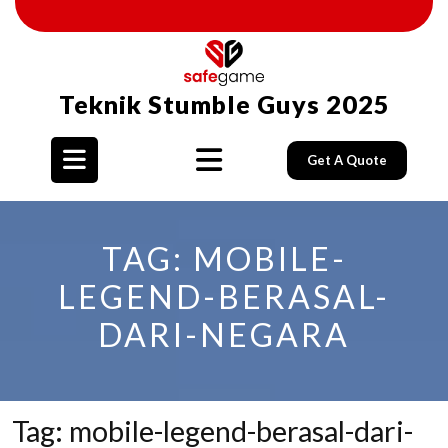
Skip
to
content
Teknik Stumble Guys 2025
Get A Quote
Open
Button
TAG:
MOBILE-
LEGEND-BERASAL-
DARI-NEGARA
Tag:
mobile-legend-berasal-dari-