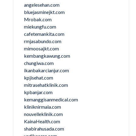
angelesehan.com
bluejasminejkt.com
Mrobak.com
miekungfu.com
cafetemankita.com
rmjasabundo.com
mimoosajkt.com
kembangkawung.com
chungiwa.com
ikanbakarcianjur.com
kpjisehat.com
mitrasehatklinik.com
kpbanjar.com
kemanggisanmedical.com
kliniknirmala.com
nouvelleklinik.com
KainaHealth.com
shabirahusada.com
yadikacare.com