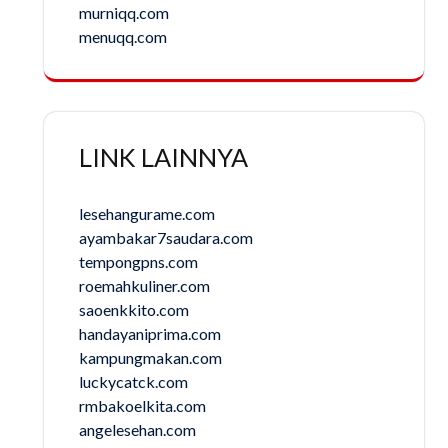
murniqq.com
menuqq.com
LINK LAINNYA
lesehangurame.com
ayambakar7saudara.com
tempongpns.com
roemahkuliner.com
saoenkkito.com
handayaniprima.com
kampungmakan.com
luckycatck.com
rmbakoelkita.com
angelesehan.com