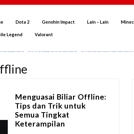
me
Dota 2
Genshin Impact
Lain – Lain
Minec
ile Legend
Valorant
AG:
GAME BILLIARD OFFLI
ffline
Menguasai Biliar Offline:
Tips dan Trik untuk
Semua Tingkat
Keterampilan