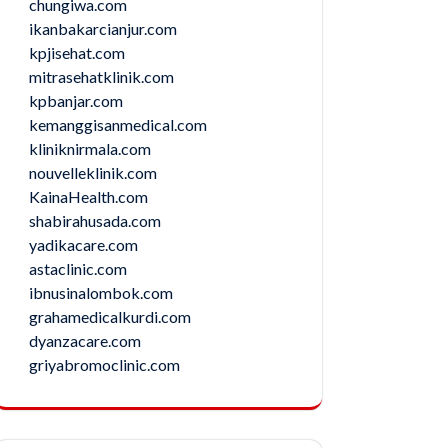
chungiwa.com
ikanbakarcianjur.com
kpjisehat.com
mitrasehatklinik.com
kpbanjar.com
kemanggisanmedical.com
kliniknirmala.com
nouvelleklinik.com
KainaHealth.com
shabirahusada.com
yadikacare.com
astaclinic.com
ibnusinalombok.com
grahamedicalkurdi.com
dyanzacare.com
griyabromoclinic.com