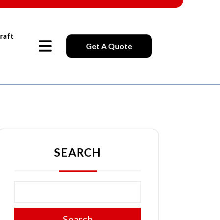
raft
Get A Quote
C
SEARCH
Search