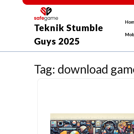
Skip
to
content
Ho
Teknik Stumble
Mob
Guys 2025
Tag:
download game 