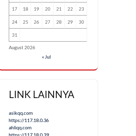
17
18
19
20
21
22
23
24
25
26
27
28
29
30
31
August 2026
« Jul
LINK LAINNYA
asikqq.com
https://117.18.0.36
ahliqq.com
https://117.18.0.39