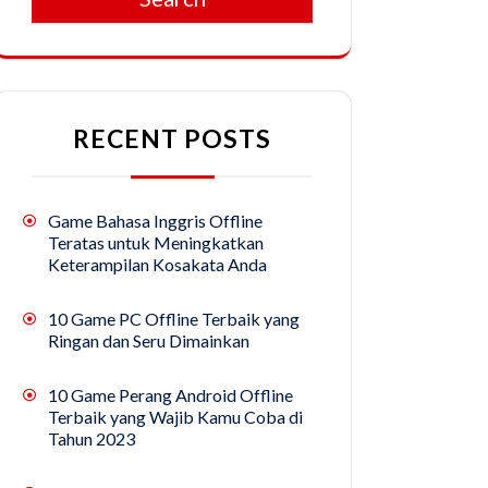
RECENT POSTS
Game Bahasa Inggris Offline
Teratas untuk Meningkatkan
Keterampilan Kosakata Anda
10 Game PC Offline Terbaik yang
Ringan dan Seru Dimainkan
10 Game Perang Android Offline
Terbaik yang Wajib Kamu Coba di
Tahun 2023