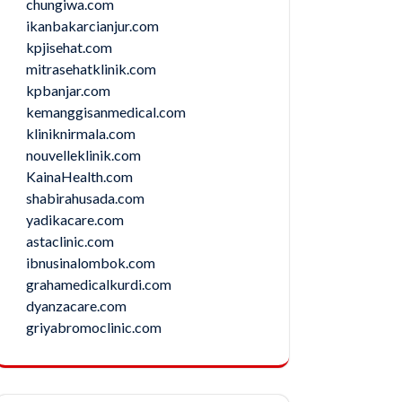
chungiwa.com
ikanbakarcianjur.com
kpjisehat.com
mitrasehatklinik.com
kpbanjar.com
kemanggisanmedical.com
kliniknirmala.com
nouvelleklinik.com
KainaHealth.com
shabirahusada.com
yadikacare.com
astaclinic.com
ibnusinalombok.com
grahamedicalkurdi.com
dyanzacare.com
griyabromoclinic.com