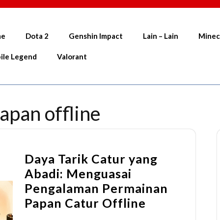
me
Dota 2
Genshin Impact
Lain – Lain
Minec
ile Legend
Valorant
TAG:
CATUR – GAME PAPA
OFFLINE
apan offline
Daya Tarik Catur yang
Abadi: Menguasai
Pengalaman Permainan
Papan Catur Offline