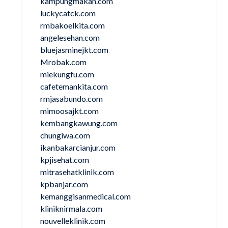
kampungmakan.com
luckycatck.com
rmbakoelkita.com
angelesehan.com
bluejasminejkt.com
Mrobak.com
miekungfu.com
cafetemankita.com
rmjasabundo.com
mimoosajkt.com
kembangkawung.com
chungiwa.com
ikanbakarcianjur.com
kpjisehat.com
mitrasehatklinik.com
kpbanjar.com
kemanggisanmedical.com
kliniknirmala.com
nouvelleklinik.com