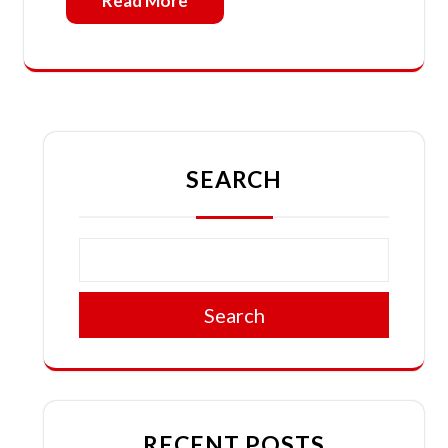
Read More
SEARCH
Search
RECENT POSTS