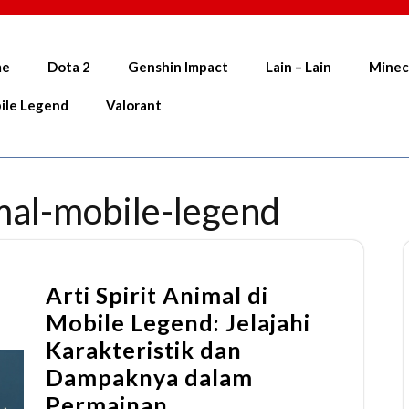
me
Dota 2
Genshin Impact
Lain – Lain
Minec
ile Legend
Valorant
TAG:
ARTI-SPIRIT-ANIMAL
MOBILE-LEGEND
imal-mobile-legend
Arti Spirit Animal di
Mobile Legend: Jelajahi
Karakteristik dan
Dampaknya dalam
Permainan