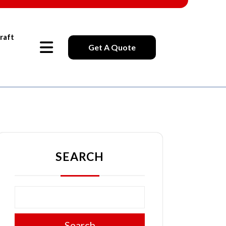
raft
Get A Quote
-
SEARCH
Search