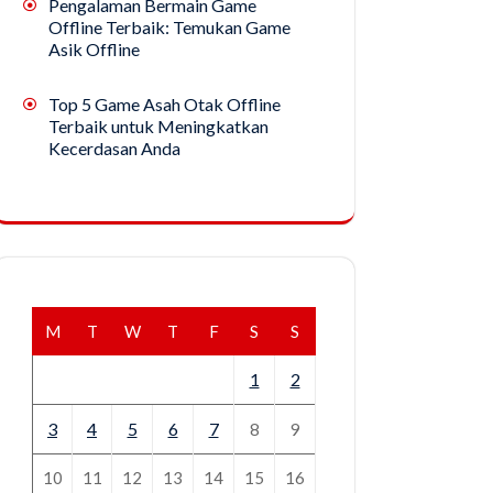
Pengalaman Bermain Game
Offline Terbaik: Temukan Game
Asik Offline
Top 5 Game Asah Otak Offline
Terbaik untuk Meningkatkan
Kecerdasan Anda
M
T
W
T
F
S
S
1
2
3
4
5
6
7
8
9
10
11
12
13
14
15
16