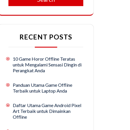
RECENT POSTS
10 Game Horor Offline Teratas
untuk Mengalami Sensasi Dingin di
Perangkat Anda
Panduan Utama Game Offline
Terbaik untuk Laptop Anda
Daftar Utama Game Android Pixel
Art Terbaik untuk Dimainkan
Offline