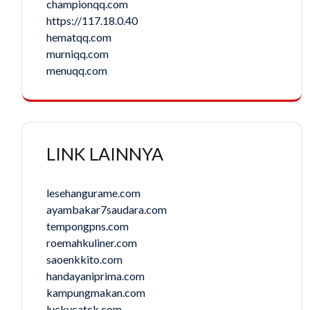
championqq.com
https://117.18.0.40
hematqq.com
murniqq.com
menuqq.com
LINK LAINNYA
lesehangurame.com
ayambakar7saudara.com
tempongpns.com
roemahkuliner.com
saoenkkito.com
handayaniprima.com
kampungmakan.com
luckycatck.com