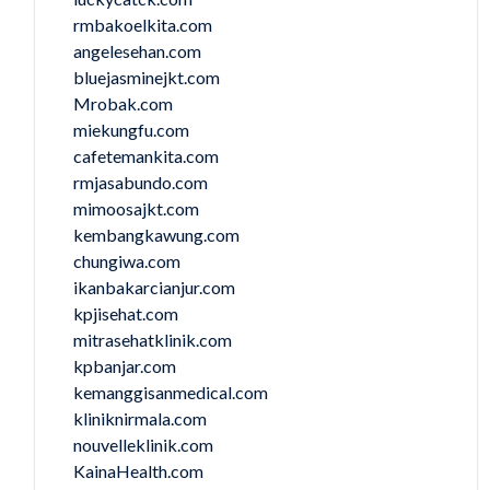
rmbakoelkita.com
angelesehan.com
bluejasminejkt.com
Mrobak.com
miekungfu.com
cafetemankita.com
rmjasabundo.com
mimoosajkt.com
kembangkawung.com
chungiwa.com
ikanbakarcianjur.com
kpjisehat.com
mitrasehatklinik.com
kpbanjar.com
kemanggisanmedical.com
kliniknirmala.com
nouvelleklinik.com
KainaHealth.com