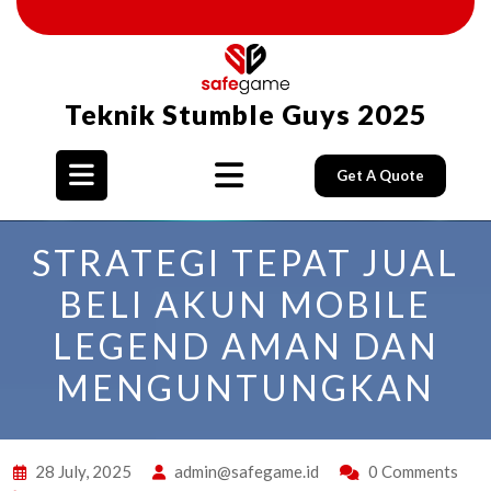
Skip
to
content
Teknik Stumble Guys 2025
Get A Quote
Open
STRATEGI TEPAT JUAL
Button
BELI AKUN MOBILE
LEGEND AMAN DAN
MENGUNTUNGKAN
28 July, 2025
admin@safegame.id
0 Comments