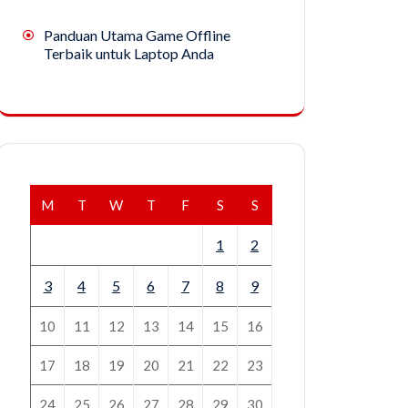
Panduan Utama Game Offline
Terbaik untuk Laptop Anda
M
T
W
T
F
S
S
1
2
3
4
5
6
7
8
9
10
11
12
13
14
15
16
17
18
19
20
21
22
23
24
25
26
27
28
29
30