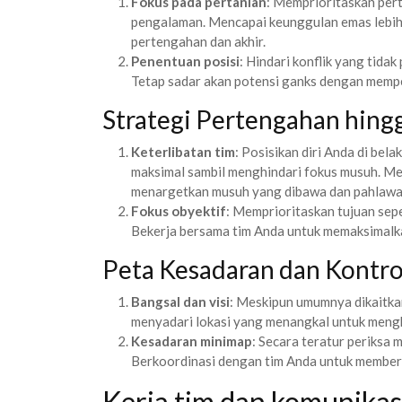
Fokus pada pertanian
: Memprioritaskan per
pengalaman. Mencapai keunggulan emas lebih
pertengahan dan akhir.
Penentuan posisi
: Hindari konflik yang tidak
Tetap sadar akan potensi ganks dengan memp
Strategi Pertengahan hing
Keterlibatan tim
: Posisikan diri Anda di be
maksimal sambil menghindari fokus musuh. M
menargetkan musuh yang dibawa dan pahlawan
Fokus obyektif
: Memprioritaskan tujuan sep
Bekerja bersama tim Anda untuk memaksimalka
Peta Kesadaran dan Kontrol
Bangsal dan visi
: Meskipun umumnya dikaitka
menyadari lokasi yang menangkal untuk meng
Kesadaran minimap
: Secara teratur periksa
Berkoordinasi dengan tim Anda untuk memberl
Kerja tim dan komunikas