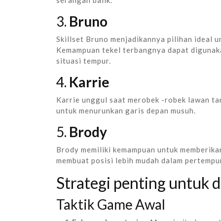
3.
Bruno
Skillset Bruno menjadikannya pilihan ideal 
Kemampuan tekel terbangnya dapat digunaka
situasi tempur.
4.
Karrie
Karrie unggul saat merobek -robek lawan ta
untuk menurunkan garis depan musuh.
5.
Brody
Brody memiliki kemampuan untuk memberikan k
membuat posisi lebih mudah dalam pertempu
Strategi penting untuk 
Taktik Game Awal