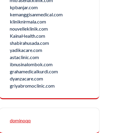
mitrasehatklinik.com
kpbanjar.com
kemanggisanmedical.com
kliniknirmala.com
nouvelleklinik.com
KainaHealth.com
shabirahusada.com
yadikacare.com
astaclinic.com
ibnusinalombok.com
grahamedicalkurdi.com
dyanzacare.com
griyabromoclinic.com
dominoqq