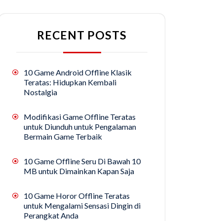
RECENT POSTS
10 Game Android Offline Klasik
Teratas: Hidupkan Kembali
Nostalgia
Modifikasi Game Offline Teratas
untuk Diunduh untuk Pengalaman
Bermain Game Terbaik
10 Game Offline Seru Di Bawah 10
MB untuk Dimainkan Kapan Saja
10 Game Horor Offline Teratas
untuk Mengalami Sensasi Dingin di
Perangkat Anda