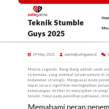
Skip
to
content
Ho
Teknik Stumble
Mob
Guys 2025
D
29 May, 2025
admin@safegame.id
Mobile Legends: Bang Bang adalah salah sa
terkemuka, yang memikat jutaan pemain di s
kedalaman strategis. Menguasai mode penem
dapat secara signifikan meningkatkan pelu
kemenangan. Artikel ini menyajikan strate
Seluler, fokus pada pemilihan pahlawan, stra
Memahami peran penemb