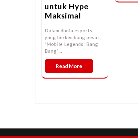
untuk Hype
Maksimal
Dalam dunia esports
yang berkembang pesat,
"Mobile Legends: Bang
Bang"…
Read More