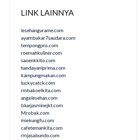
LINK LAINNYA
lesehangurame.com
ayambakar7saudara.com
tempongpns.com
roemahkuliner.com
saoenkkito.com
handayaniprima.com
kampungmakan.com
luckycatck.com
rmbakoelkita.com
angelesehan.com
bluejasminejkt.com
Mrobak.com
miekungfu.com
cafetemankita.com
rmjasabundo.com