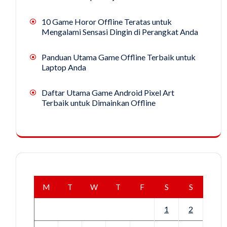
10 Game Horor Offline Teratas untuk
Mengalami Sensasi Dingin di Perangkat Anda
Panduan Utama Game Offline Terbaik untuk
Laptop Anda
Daftar Utama Game Android Pixel Art
Terbaik untuk Dimainkan Offline
M
T
W
T
F
S
S
1
2