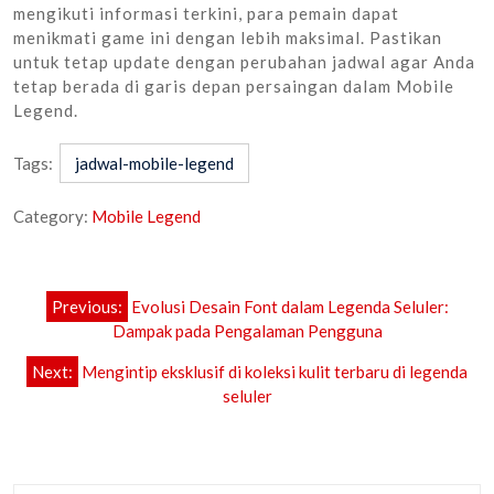
mengikuti informasi terkini, para pemain dapat
menikmati game ini dengan lebih maksimal. Pastikan
untuk tetap update dengan perubahan jadwal agar Anda
tetap berada di garis depan persaingan dalam Mobile
Legend.
Tags:
jadwal-mobile-legend
Category:
Mobile Legend
Post
Previous:
Evolusi Desain Font dalam Legenda Seluler:
navigation
Dampak pada Pengalaman Pengguna
Next:
Mengintip eksklusif di koleksi kulit terbaru di legenda
seluler