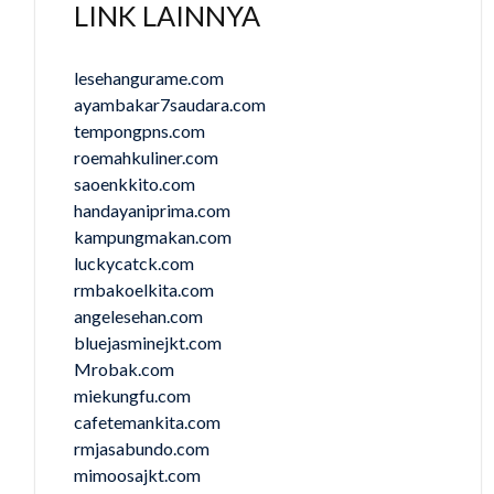
LINK LAINNYA
lesehangurame.com
ayambakar7saudara.com
tempongpns.com
roemahkuliner.com
saoenkkito.com
handayaniprima.com
kampungmakan.com
luckycatck.com
rmbakoelkita.com
angelesehan.com
bluejasminejkt.com
Mrobak.com
miekungfu.com
cafetemankita.com
rmjasabundo.com
mimoosajkt.com