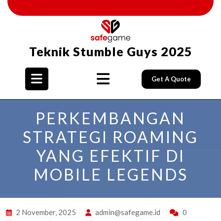
Skip
to
content
Teknik Stumble Guys 2025
Get A Quote
Open
PERKEMBANGAN
Button
STRATEGI ROAMING
YANG EFEKTIF DI
MOBILE LEGENDS
2 November, 2025
admin@safegame.id
0