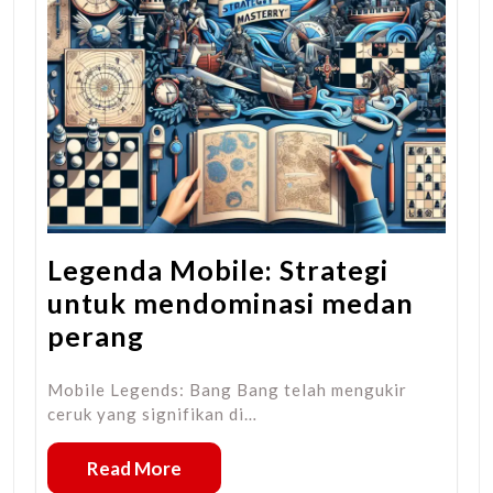
Legenda Mobile: Strategi
untuk mendominasi medan
perang
Mobile Legends: Bang Bang telah mengukir
ceruk yang signifikan di…
Read More