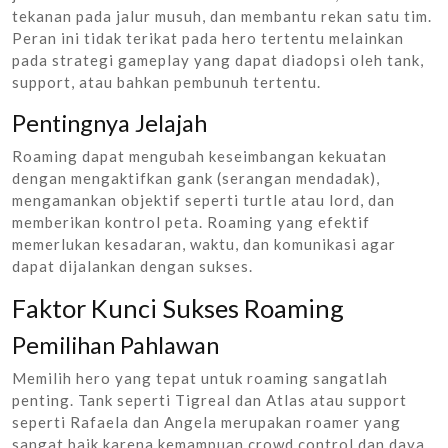
tekanan pada jalur musuh, dan membantu rekan satu tim.
Peran ini tidak terikat pada hero tertentu melainkan
pada strategi gameplay yang dapat diadopsi oleh tank,
support, atau bahkan pembunuh tertentu.
Pentingnya Jelajah
Roaming dapat mengubah keseimbangan kekuatan
dengan mengaktifkan gank (serangan mendadak),
mengamankan objektif seperti turtle atau lord, dan
memberikan kontrol peta. Roaming yang efektif
memerlukan kesadaran, waktu, dan komunikasi agar
dapat dijalankan dengan sukses.
Faktor Kunci Sukses Roaming
Pemilihan Pahlawan
Memilih hero yang tepat untuk roaming sangatlah
penting. Tank seperti Tigreal dan Atlas atau support
seperti Rafaela dan Angela merupakan roamer yang
sangat baik karena kemampuan crowd control dan daya