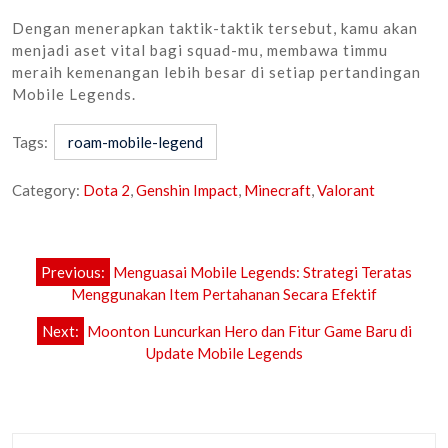
Dengan menerapkan taktik-taktik tersebut, kamu akan
menjadi aset vital bagi squad-mu, membawa timmu
meraih kemenangan lebih besar di setiap pertandingan
Mobile Legends.
Tags:
roam-mobile-legend
Category:
Dota 2
,
Genshin Impact
,
Minecraft
,
Valorant
Post
Previous:
Menguasai Mobile Legends: Strategi Teratas
navigation
Menggunakan Item Pertahanan Secara Efektif
Next:
Moonton Luncurkan Hero dan Fitur Game Baru di
Update Mobile Legends