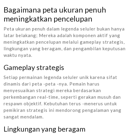
Bagaimana peta ukuran penuh
meningkatkan pencelupan
Peta ukuran penuh dalam legenda seluler bukan hanya
latar belakang; Mereka adalah komponen aktif yang
meningkatkan pencelupan melalui gameplay strategis,
lingkungan yang beragam, dan pengambilan keputusan
waktu nyata.
Gameplay strategis
Setiap permainan legenda seluler unik karena sifat
dinamis dari peta -peta -nya. Pemain harus
menyesuaikan strategi mereka berdasarkan
perkembangan real-time, seperti gerakan musuh dan
respawn objektif. Kebutuhan terus -menerus untuk
pemikiran strategis ini mendorong pengalaman yang
sangat mendalam.
Lingkungan yang beragam