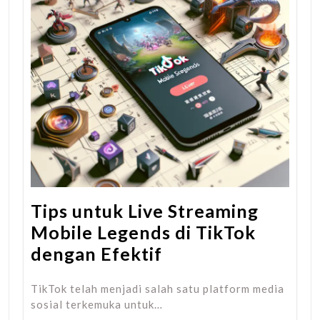
Tips untuk Live Streaming
Mobile Legends di TikTok
dengan Efektif
TikTok telah menjadi salah satu platform media
sosial terkemuka untuk…