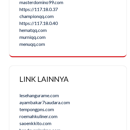
masterdomino99.com
https://117.18.0.37
championqq.com
https://117.18.0.40
hematqq.com
murniqq.com
menuqq.com
LINK LAINNYA
lesehangurame.com
ayambakar7saudara.com
tempongpns.com
roemahkuliner.com
saoenkkito.com