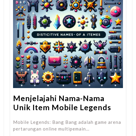
Menjelajahi Nama-Nama
Unik Item Mobile Legends
Mobile Legends: Bang Bang adalah game arena
pertarungan online multipemain…