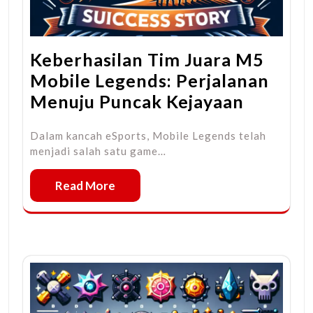
Keberhasilan Tim Juara M5
Mobile Legends: Perjalanan
Menuju Puncak Kejayaan
Dalam kancah eSports, Mobile Legends telah
menjadi salah satu game…
Read More