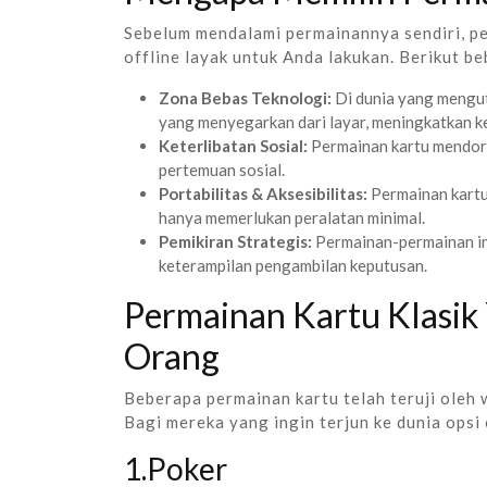
Sebelum mendalami permainannya sendiri, p
offline layak untuk Anda lakukan. Berikut b
Zona Bebas Teknologi:
Di dunia yang mengut
yang menyegarkan dari layar, meningkatkan k
Keterlibatan Sosial:
Permainan kartu mendoro
pertemuan sosial.
Portabilitas & Aksesibilitas:
Permainan kartu
hanya memerlukan peralatan minimal.
Pemikiran Strategis:
Permainan-permainan ini
keterampilan pengambilan keputusan.
Permainan Kartu Klasik
Orang
Beberapa permainan kartu telah teruji oleh 
Bagi mereka yang ingin terjun ke dunia opsi o
1.Poker