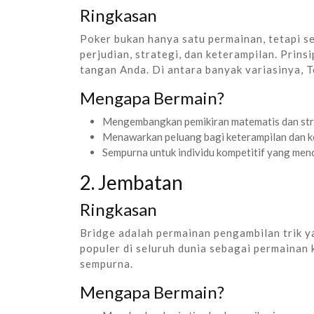
Ringkasan
Poker bukan hanya satu permainan, tetapi 
perjudian, strategi, dan keterampilan. Prin
tangan Anda. Di antara banyak variasinya, T
Mengapa Bermain?
Mengembangkan pemikiran matematis dan str
Menawarkan peluang bagi keterampilan dan k
Sempurna untuk individu kompetitif yang menc
2. Jembatan
Ringkasan
Bridge adalah permainan pengambilan trik y
populer di seluruh dunia sebagai permainan
sempurna.
Mengapa Bermain?