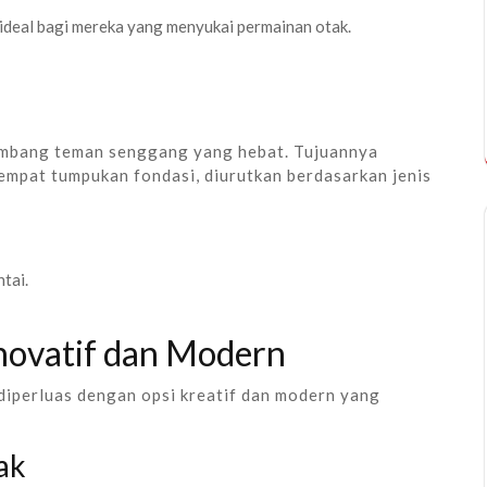
ideal bagi mereka yang menyukai permainan otak.
lambang teman senggang yang hebat. Tujuannya
empat tumpukan fondasi, diurutkan berdasarkan jenis
tai.
novatif dan Modern
h diperluas dengan opsi kreatif dan modern yang
ak