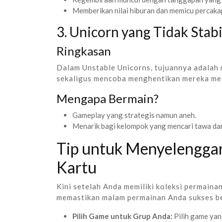
Memberikan nilai hiburan dan memicu percakap
3. Unicorn yang Tidak Stabi
Ringkasan
Dalam Unstable Unicorns, tujuannya adalah 
sekaligus mencoba menghentikan mereka mel
Mengapa Bermain?
Gameplay yang strategis namun aneh.
Menarik bagi kelompok yang mencari tawa da
Tip untuk Menyelengga
Kartu
Kini setelah Anda memiliki koleksi permainan
memastikan malam permainan Anda sukses b
Pilih Game untuk Grup Anda:
Pilih game yan