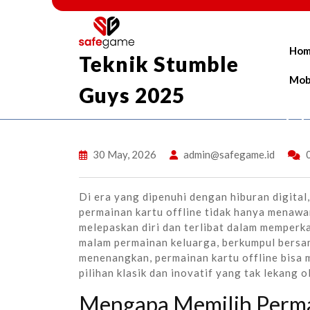
Skip
to
content
Ho
Teknik Stumble
Mob
Guys 2025
P
30 May, 2026
admin@safegame.id
Di era yang dipenuhi dengan hiburan digita
permainan kartu offline tidak hanya menawa
melepaskan diri dan terlibat dalam memperk
malam permainan keluarga, berkumpul bersam
menenangkan, permainan kartu offline bisa m
pilihan klasik dan inovatif yang tak lekang o
Mengapa Memilih Perma