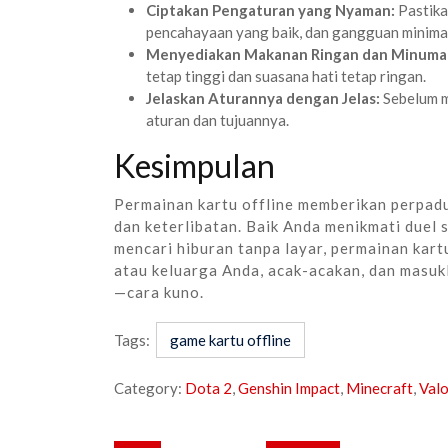
Ciptakan Pengaturan yang Nyaman:
Pastika
pencahayaan yang baik, dan gangguan minimal
Menyediakan Makanan Ringan dan Minuma
tetap tinggi dan suasana hati tetap ringan.
Jelaskan Aturannya dengan Jelas:
Sebelum m
aturan dan tujuannya.
Kesimpulan
Permainan kartu offline memberikan perpad
dan keterlibatan. Baik Anda menikmati duel 
mencari hiburan tanpa layar, permainan kart
atau keluarga Anda, acak-acakan, dan masuk
—cara kuno.
Tags:
game kartu offline
Category:
Dota 2
,
Genshin Impact
,
Minecraft
,
Valo