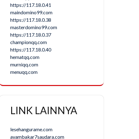
https://117.18.0.41
maindomino99.com
https://117.18.0.38
masterdomino99.com
https://117.18.0.37
championqq.com
https://117.18.0.40
hematqq.com
murniqq.com
menuqq.com
LINK LAINNYA
lesehangurame.com
ayambakar7saudara.com