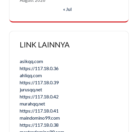
« Jul
LINK LAINNYA
asikqq.com
https://117.18.0.36
ahliqq.com
https://117.18.0.39
jurusqq.net
https://117.18.0.42
murahqq.net
https://117.18.0.41
maindomino99.com
https://117.18.0.38
masterdomino99.com