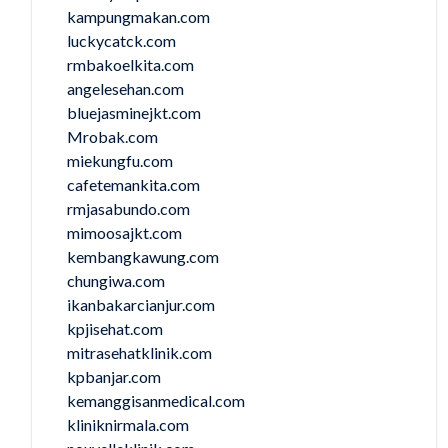
kampungmakan.com
luckycatck.com
rmbakoelkita.com
angelesehan.com
bluejasminejkt.com
Mrobak.com
miekungfu.com
cafetemankita.com
rmjasabundo.com
mimoosajkt.com
kembangkawung.com
chungiwa.com
ikanbakarcianjur.com
kpjisehat.com
mitrasehatklinik.com
kpbanjar.com
kemanggisanmedical.com
kliniknirmala.com