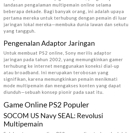
landasan pengalaman multipemain online selama
beberapa dekade. Bagi banyak orang, ini adalah upaya
pertama mereka untuk terhubung dengan pemain di luar
jaringan lokal mereka—membuka dunia lawan dan sekutu
yang tangguh.
Pengenalan Adaptor Jaringan
Untuk membuat PS2 online, Sony merilis adaptor
jaringan pada tahun 2002, yang memungkinkan gamer
terhubung ke internet menggunakan koneksi dial-up
atau broadband. Ini merupakan terobosan yang
signifikan, karena memungkinkan pemain menikmati
mode multipemain dan mengakses konten yang dapat
diunduh—sebuah konsep pionir pada saat itu.
Game Online PS2 Populer
SOCOM US Navy SEAL: Revolusi
Multipemain