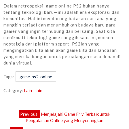
Dalam retrospeksi, game online PS2 bukan hanya
tentang teknologi baru—ini adalah era eksplorasi dan
komunitas. Hal ini mendorong batasan dari apa yang
mungkin terjadi dan menumbuhkan budaya baru para
gamer yang ingin terhubung dan bersaing. Saat kita
menikmati teknologi game canggih saat ini, momen
nostalgia dari platform seperti PS2lah yang
mengingatkan kita akan akar game kita dan landasan
yang mereka bangun untuk petualangan masa depan di
dunia virtual.
Tags:
game-ps2-online
Category:
Lain - lain
Post
Previous:
Menjelajahi Game Friv Terbaik untuk
navigation
Pengalaman Online yang Menyenangkan