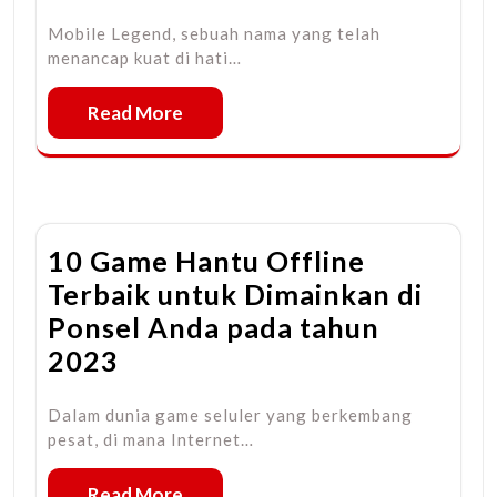
Mobile Legend, sebuah nama yang telah
menancap kuat di hati…
Read More
10 Game Hantu Offline
Terbaik untuk Dimainkan di
Ponsel Anda pada tahun
2023
Dalam dunia game seluler yang berkembang
pesat, di mana Internet…
Read More