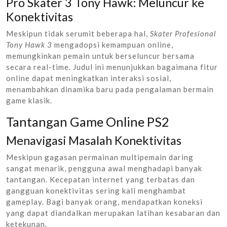
Pro Skater 3 Tony Hawk: Meluncur ke
Konektivitas
Meskipun tidak serumit beberapa hal,
Skater Profesional
Tony Hawk 3
mengadopsi kemampuan online,
memungkinkan pemain untuk berseluncur bersama
secara real-time. Judul ini menunjukkan bagaimana fitur
online dapat meningkatkan interaksi sosial,
menambahkan dinamika baru pada pengalaman bermain
game klasik.
Tantangan Game Online PS2
Menavigasi Masalah Konektivitas
Meskipun gagasan permainan multipemain daring
sangat menarik, pengguna awal menghadapi banyak
tantangan. Kecepatan internet yang terbatas dan
gangguan konektivitas sering kali menghambat
gameplay. Bagi banyak orang, mendapatkan koneksi
yang dapat diandalkan merupakan latihan kesabaran dan
ketekunan.