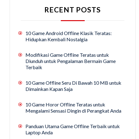
RECENT POSTS
10 Game Android Offline Klasik Teratas:
Hidupkan Kembali Nostalgia
Modifikasi Game Offline Teratas untuk
Diunduh untuk Pengalaman Bermain Game
Terbaik
10 Game Offline Seru Di Bawah 10 MB untuk
Dimainkan Kapan Saja
10 Game Horor Offline Teratas untuk
Mengalami Sensasi Dingin di Perangkat Anda
Panduan Utama Game Offline Terbaik untuk
Laptop Anda