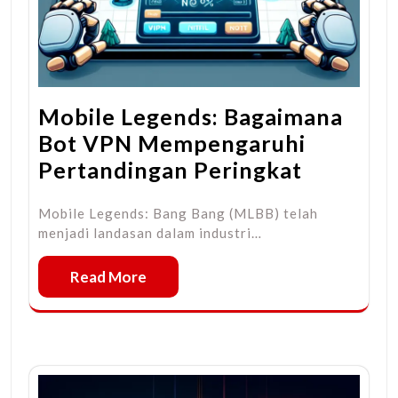
Mobile Legends: Bagaimana
Bot VPN Mempengaruhi
Pertandingan Peringkat
Mobile Legends: Bang Bang (MLBB) telah
menjadi landasan dalam industri…
Read More