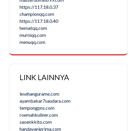
https://117.18.0.37
championqq.com
https://117.18.0.40
hematqq.com
murniqq.com
menuqq.com
LINK LAINNYA
lesehangurame.com
ayambakar7saudara.com
tempongpns.com
roemahkuliner.com
saoenkkito.com
handayaniprima.com