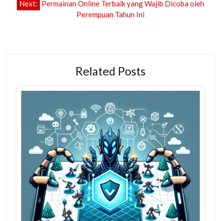
Next:
Permainan Online Terbaik yang Wajib Dicoba oleh
Perempuan Tahun Ini
Related Posts