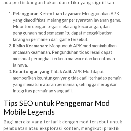
ada pertimbangan hukum dan etika yang signifikan:
Pelanggaran Ketentuan Layanan
: Menggunakan APK
yang dimodifikasi melanggar persyaratan layanan game.
Moonton dengan tegas melarang kecurangan, dan
penggunaan mod semacam itu dapat mengakibatkan
larangan permanen dari game tersebut.
Risiko Keamanan
: Mengunduh APK mod menimbulkan
ancaman keamanan. Pengunduhan tidak resmi dapat
membuat perangkat terkena malware dan kerentanan
lainnya.
Keuntungan yang Tidak Adil
: APK Mod dapat
memberikan keuntungan yang tidak adil terhadap pemain
yang mematuhi aturan permainan, sehingga merugikan
integritas permainan yang adil.
Tips SEO untuk Penggemar Mod
Mobile Legends
Bagi mereka yang tertarik dengan mod tersebut untuk
pembuatan atau eksplorasi konten, mengikuti praktik