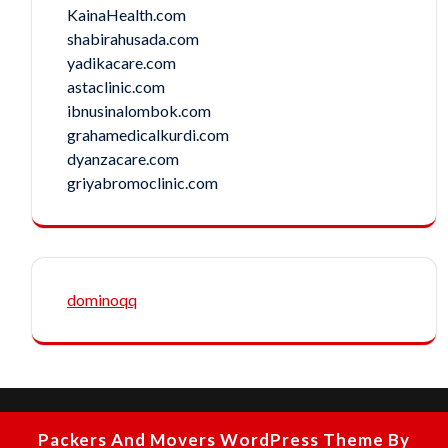
KainaHealth.com
shabirahusada.com
yadikacare.com
astaclinic.com
ibnusinalombok.com
grahamedicalkurdi.com
dyanzacare.com
griyabromoclinic.com
dominoqq
Packers And Movers WordPress Theme
By