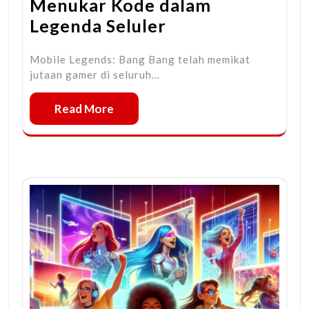
Menukar Kode dalam
Legenda Seluler
Mobile Legends: Bang Bang telah memikat
jutaan gamer di seluruh…
Read More