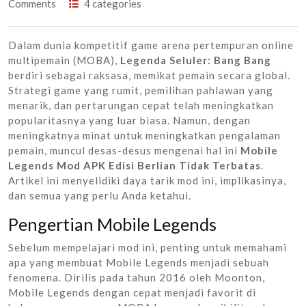
Comments
4 categories
Dalam dunia kompetitif game arena pertempuran online
multipemain (MOBA),
Legenda Seluler: Bang Bang
berdiri sebagai raksasa, memikat pemain secara global.
Strategi game yang rumit, pemilihan pahlawan yang
menarik, dan pertarungan cepat telah meningkatkan
popularitasnya yang luar biasa. Namun, dengan
meningkatnya minat untuk meningkatkan pengalaman
pemain, muncul desas-desus mengenai hal ini
Mobile
Legends Mod APK Edisi Berlian Tidak Terbatas
.
Artikel ini menyelidiki daya tarik mod ini, implikasinya,
dan semua yang perlu Anda ketahui.
Pengertian Mobile Legends
Sebelum mempelajari mod ini, penting untuk memahami
apa yang membuat Mobile Legends menjadi sebuah
fenomena. Dirilis pada tahun 2016 oleh Moonton,
Mobile Legends dengan cepat menjadi favorit di