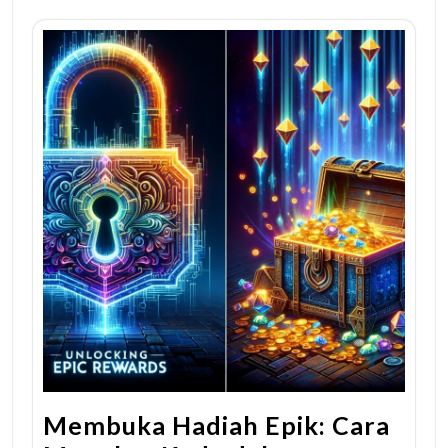
Membuka Hadiah Epik: Cara