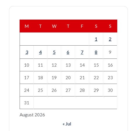
M
T
W
T
F
S
S
1
2
3
4
5
6
7
8
9
10
11
12
13
14
15
16
17
18
19
20
21
22
23
24
25
26
27
28
29
30
31
August 2026
« Jul