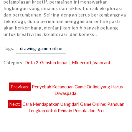
pelampiasan kreatif, permainan ini menawarkan
lingkungan yang dinamis dan inklusif untuk eksplorasi
dan pertumbuhan. Seiring dengan terus berkembangnya
teknologi, dunia permainan menggambar online pasti
akan berkembang, menjanjikan lebih banyak peluang
untuk kreativitas, kolaborasi, dan koneksi.
Tags:
drawing-game-online
Category:
Dota 2
,
Genshin Impact
,
Minecraft
,
Valorant
Post
Previous:
Penyebab Kecanduan Game Online yang Harus
navigation
Diwaspadai
Next:
Cara Mendapatkan Uang dari Game Online: Panduan
Lengkap untuk Pemain Pemula dan Pro