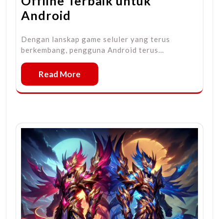
Offline Terbaik untuk
Android
Dengan lanskap game seluler yang terus
berkembang, pengguna Android terus…
Read More