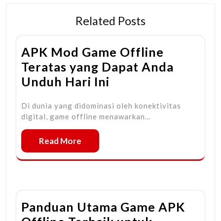
Related Posts
APK Mod Game Offline
Teratas yang Dapat Anda
Unduh Hari Ini
Di dunia yang didominasi oleh konektivitas
digital, game offline menawarkan…
Read More
Panduan Utama Game APK