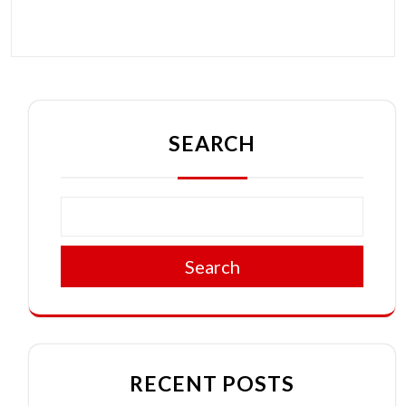
SEARCH
Search
RECENT POSTS