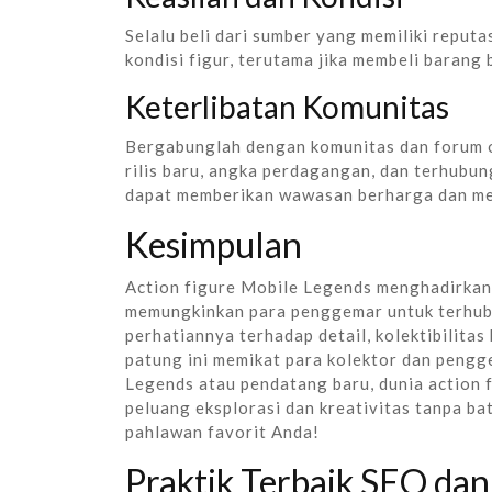
Selalu beli dari sumber yang memiliki reput
kondisi figur, terutama jika membeli barang 
Keterlibatan Komunitas
Bergabunglah dengan komunitas dan forum o
rilis baru, angka perdagangan, dan terhubu
dapat memberikan wawasan berharga dan me
Kesimpulan
Action figure Mobile Legends menghadirkan d
memungkinkan para penggemar untuk terhub
perhatiannya terhadap detail, kolektibilitas
patung ini memikat para kolektor dan pengge
Legends atau pendatang baru, dunia actio
peluang eksplorasi dan kreativitas tanpa bat
pahlawan favorit Anda!
Praktik Terbaik SEO dan