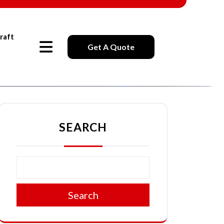
raft
Get A Quote
E
ER
SEARCH
Search