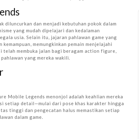
gends
ak diluncurkan dan menjadi kebutuhan pokok dalam
isme yang mudah dipelajari dan kedalaman
egala usia. Selain itu, jajaran pahlawan game yang
dan kemampuan, memungkinkan pemain menjelajahi
 telah membuka jalan bagi beragam action figure,
 pahlawan yang mereka wakili.
r
ure Mobile Legends menonjol adalah keahlian mereka
si setiap detail—mulai dari pose khas karakter hingga
itas tinggi dan pengecatan halus memastikan setiap
hlawan dalam game.