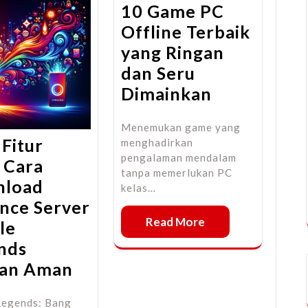
10 Game PC
Offline Terbaik
yang Ringan
dan Seru
Dimainkan
Menemukan game yang
Fitur
menghadirkan
pengalaman mendalam
 Cara
tanpa memerlukan PC
load
kelas…
nce Server
Read More
le
nds
an Aman
Legends: Bang