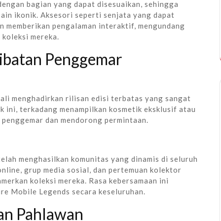
dengan bagian yang dapat disesuaikan, sehingga
in ikonik. Aksesori seperti senjata yang dapat
an memberikan pengalaman interaktif, mengundang
 koleksi mereka.
rlibatan Penggemar
ali menghadirkan rilisan edisi terbatas yang sangat
ik ini, terkadang menampilkan kosmetik eksklusif atau
n penggemar dan mendorong permintaan.
telah menghasilkan komunitas yang dinamis di seluruh
nline, grup media sosial, dan pertemuan kolektor
mamerkan koleksi mereka. Rasa kebersamaan ini
ure Mobile Legends secara keseluruhan.
an Pahlawan