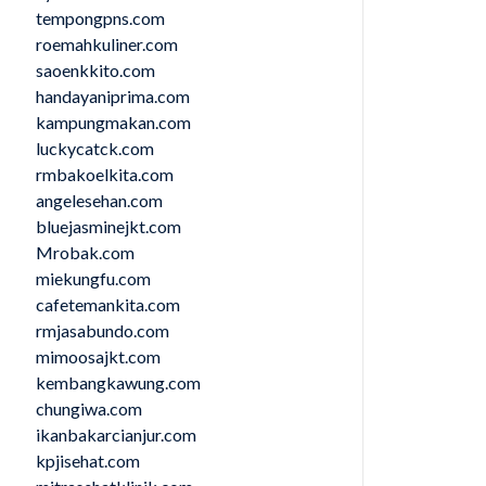
tempongpns.com
roemahkuliner.com
saoenkkito.com
handayaniprima.com
kampungmakan.com
luckycatck.com
rmbakoelkita.com
angelesehan.com
bluejasminejkt.com
Mrobak.com
miekungfu.com
cafetemankita.com
rmjasabundo.com
mimoosajkt.com
kembangkawung.com
chungiwa.com
ikanbakarcianjur.com
kpjisehat.com