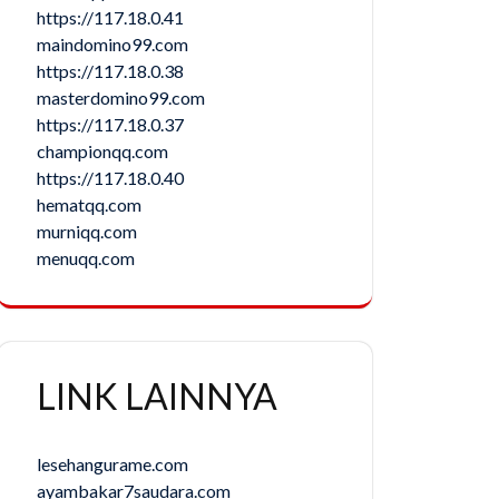
https://117.18.0.41
maindomino99.com
https://117.18.0.38
masterdomino99.com
https://117.18.0.37
championqq.com
https://117.18.0.40
hematqq.com
murniqq.com
menuqq.com
LINK LAINNYA
lesehangurame.com
ayambakar7saudara.com