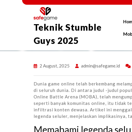
Skip
to
content
Ho
Teknik Stumble
Mob
Guys 2025
2 August, 2025
admin@safegame.id
Dunia game online telah berkembang melampa
di seluruh dunia. Di antara judul -judul po
Online Battle Arena (MOBA), telah mengump
seperti banyak komunitas online, itu tidak 
infiltrasi konten dewasa. Artikel ini mengg
legenda seluler, menjelaskan implikasinya, 
Memahami legenda selul