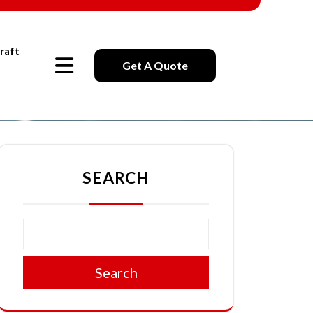
raft
Get A Quote
SEARCH
Search