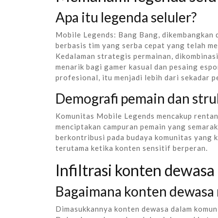
Apa itu legenda seluler?
Mobile Legends: Bang Bang, dikembangkan d
berbasis tim yang serba cepat yang telah m
Kedalaman strategis permainan, dikombinasi
menarik bagi gamer kasual dan pesaing espo
profesional, itu menjadi lebih dari sekadar
Demografi pemain dan stru
Komunitas Mobile Legends mencakup rentang
menciptakan campuran pemain yang semarak d
berkontribusi pada budaya komunitas yang k
terutama ketika konten sensitif berperan.
Infiltrasi konten dewasa
Bagaimana konten dewasa
Dimasukkannya konten dewasa dalam komunit