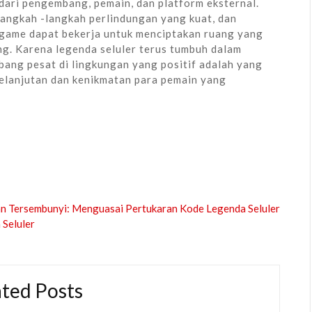
ri pengembang, pemain, dan platform eksternal.
ngkah -langkah perlindungan yang kuat, dan
game dapat bekerja untuk menciptakan ruang yang
ng. Karena legenda seluler terus tumbuh dalam
ang pesat di lingkungan yang positif adalah yang
elanjutan dan kenikmatan para pemain yang
n Tersembunyi: Menguasai Pertukaran Kode Legenda Seluler
 Seluler
ated Posts