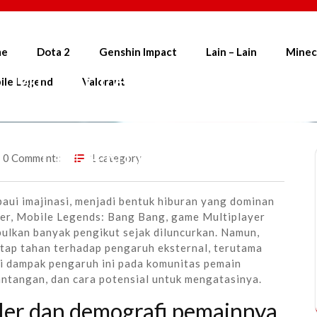
me
Dota 2
Genshin Impact
Lain – Lain
Minec
MENJELAJAHI DAMPAK
ile Legend
Valorant
KONTEN DEWASA PADA
KOMUNITAS PEMAIN
LEGENDA SELULER
0 Comments
1 category
ui imajinasi, menjadi bentuk hiburan yang dominan
puler, Mobile Legends: Bang Bang, game Multiplayer
ulkan banyak pengikut sejak diluncurkan. Namun,
tetap tahan terhadap pengaruh eksternal, terutama
ali dampak pengaruh ini pada komunitas pemain
tantangan, dan cara potensial untuk mengatasinya.
er dan demografi pemainnya