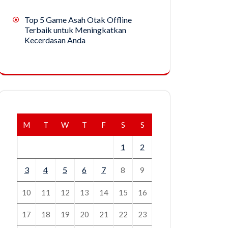
Top 5 Game Asah Otak Offline
Terbaik untuk Meningkatkan
Kecerdasan Anda
M
T
W
T
F
S
S
1
2
3
4
5
6
7
8
9
10
11
12
13
14
15
16
17
18
19
20
21
22
23