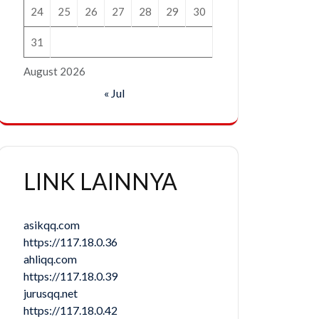
24
25
26
27
28
29
30
31
August 2026
« Jul
LINK LAINNYA
asikqq.com
https://117.18.0.36
ahliqq.com
https://117.18.0.39
jurusqq.net
https://117.18.0.42