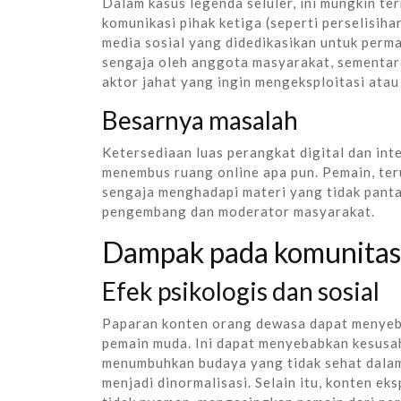
Dalam kasus legenda seluler, ini mungkin t
komunikasi pihak ketiga (seperti perselisih
media sosial yang didedikasikan untuk perma
sengaja oleh anggota masyarakat, sementara
aktor jahat yang ingin mengeksploitasi ata
Besarnya masalah
Ketersediaan luas perangkat digital dan int
menembus ruang online apa pun. Pemain, ter
sengaja menghadapi materi yang tidak panta
pengembang dan moderator masyarakat.
Dampak pada komunitas
Efek psikologis dan sosial
Paparan konten orang dewasa dapat menyeba
pemain muda. Ini dapat menyebabkan kesusa
menumbuhkan budaya yang tidak sehat dalam
menjadi dinormalisasi. Selain itu, konten e