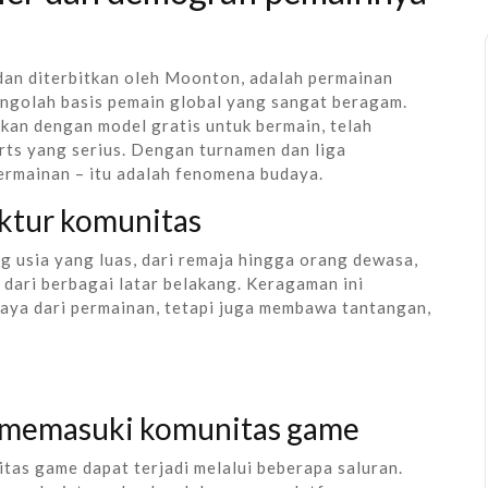
an diterbitkan oleh Moonton, adalah permainan
engolah basis pemain global yang sangat beragam.
kan dengan model gratis untuk bermain, telah
rts yang serius. Dengan turnamen dan liga
 permainan – itu adalah fenomena budaya.
ktur komunitas
 usia yang luas, dari remaja hingga orang dewasa,
ari berbagai latar belakang. Keragaman ini
aya dari permainan, tetapi juga membawa tantangan,
 memasuki komunitas game
as game dapat terjadi melalui beberapa saluran.