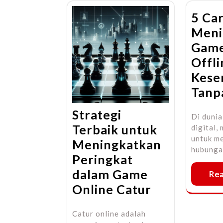
5 Ca
Meni
Game
Offl
Kese
Tanp
Strategi
Di duni
Terbaik untuk
digital,
untuk m
Meningkatkan
hubung
Peringkat
dalam Game
Re
Online Catur
Catur online adalah