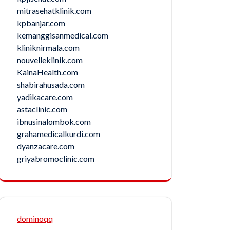
mitrasehatklinik.com
kpbanjar.com
kemanggisanmedical.com
kliniknirmala.com
nouvelleklinik.com
KainaHealth.com
shabirahusada.com
yadikacare.com
astaclinic.com
ibnusinalombok.com
grahamedicalkurdi.com
dyanzacare.com
griyabromoclinic.com
dominoqq