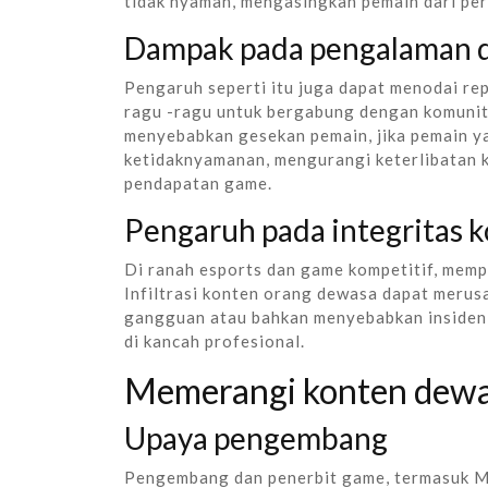
tidak nyaman, mengasingkan pemain dari pe
Dampak pada pengalaman d
Pengaruh seperti itu juga dapat menodai rep
ragu -ragu untuk bergabung dengan komunita
menyebabkan gesekan pemain, jika pemain y
ketidaknyamanan, mengurangi keterlibatan 
pendapatan game.
Pengaruh pada integritas k
Di ranah esports dan game kompetitif, memp
Infiltrasi konten orang dewasa dapat merus
gangguan atau bahkan menyebabkan insiden
di kancah profesional.
Memerangi konten dewa
Upaya pengembang
Pengembang dan penerbit game, termasuk M