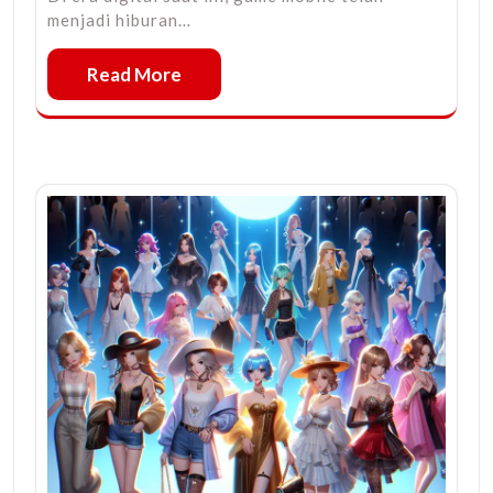
menjadi hiburan…
Read More