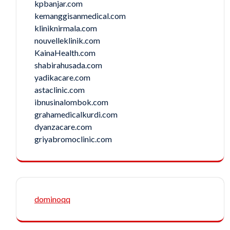
kpbanjar.com
kemanggisanmedical.com
kliniknirmala.com
nouvelleklinik.com
KainaHealth.com
shabirahusada.com
yadikacare.com
astaclinic.com
ibnusinalombok.com
grahamedicalkurdi.com
dyanzacare.com
griyabromoclinic.com
dominoqq