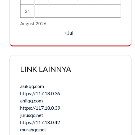
31
August 2026
« Jul
LINK LAINNYA
asikqq.com
https://117.18.0.36
ahliqq.com
https://117.18.0.39
jurusqq.net
https://117.18.0.42
murahqq.net