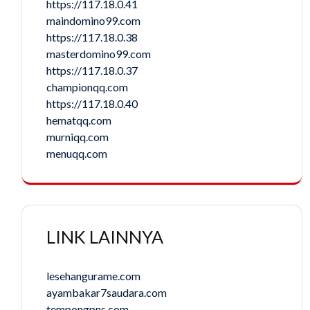
https://117.18.0.41
maindomino99.com
https://117.18.0.38
masterdomino99.com
https://117.18.0.37
championqq.com
https://117.18.0.40
hematqq.com
murniqq.com
menuqq.com
LINK LAINNYA
lesehangurame.com
ayambakar7saudara.com
tempongpns.com