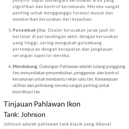
signifikan dan kontrol kerumunan. Mereka sangat
penting untuk mengganggu formasi musuh dan
memberikan kerusakan dari kejauhan.
Penembak jitu
: Dealer kerusakan jarak jauh ini
bersinar di pertandingan akhir dengan kerusakan
yang tinggi, sering mengubah gelombang
pertempuran dengan kecepatan dan jangkauan
serangan superior mereka.
Mendukung
: Dukungan Pahlawan adalah tulang punggung
tim, menyediakan penyembuhan, penggemar, dan kontrol
kerumunan untuk membantu rekan satu tim. Kemampuan
utilitas dan pelindung mereka sangat penting untuk
koordinasi tim.
Tinjauan Pahlawan Ikon
Tank: Johnson
Johnson adalah pahlawan tank klasik yang dikenal