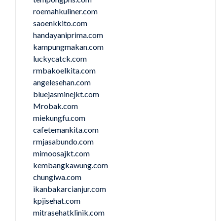
roemahkuliner.com
saoenkkito.com
handayaniprima.com
kampungmakan.com
luckycatck.com
rmbakoelkita.com
angelesehan.com
bluejasminejkt.com
Mrobak.com
miekungfu.com
cafetemankita.com
rmjasabundo.com
mimoosajkt.com
kembangkawung.com
chungiwa.com
ikanbakarcianjur.com
kpjisehat.com
mitrasehatklinik.com