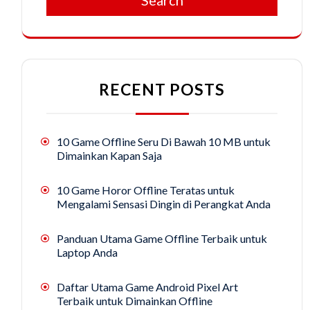
RECENT POSTS
10 Game Offline Seru Di Bawah 10 MB untuk
Dimainkan Kapan Saja
10 Game Horor Offline Teratas untuk
Mengalami Sensasi Dingin di Perangkat Anda
Panduan Utama Game Offline Terbaik untuk
Laptop Anda
Daftar Utama Game Android Pixel Art
Terbaik untuk Dimainkan Offline