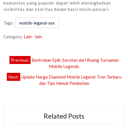
komunitas yang populer dapat lebih meningkatkan
visibilitas dan otoritas dalam hasil mesin pencari.
Tags:
mobile-legend-sex
Category:
Lain - lain
Post
Previous:
Bentrokan Epik: Sorotan dari Ruang Turnamen
navigation
Mobile Legends
Next:
Update Harga Diamond Mobile Legend: Tren Terbaru
dan Tips Hemat Pembelian
Related Posts