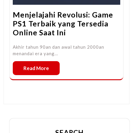
Menjelajahi Revolusi: Game
PS1 Terbaik yang Tersedia
Online Saat Ini
Akhir tahun 90an dan awal tahun 2000an
menandai era yang…
Read More
SEARCH