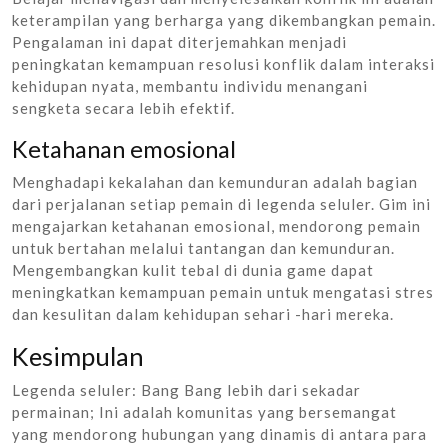
keterampilan yang berharga yang dikembangkan pemain.
Pengalaman ini dapat diterjemahkan menjadi
peningkatan kemampuan resolusi konflik dalam interaksi
kehidupan nyata, membantu individu menangani
sengketa secara lebih efektif.
Ketahanan emosional
Menghadapi kekalahan dan kemunduran adalah bagian
dari perjalanan setiap pemain di legenda seluler. Gim ini
mengajarkan ketahanan emosional, mendorong pemain
untuk bertahan melalui tantangan dan kemunduran.
Mengembangkan kulit tebal di dunia game dapat
meningkatkan kemampuan pemain untuk mengatasi stres
dan kesulitan dalam kehidupan sehari -hari mereka.
Kesimpulan
Legenda seluler: Bang Bang lebih dari sekadar
permainan; Ini adalah komunitas yang bersemangat
yang mendorong hubungan yang dinamis di antara para