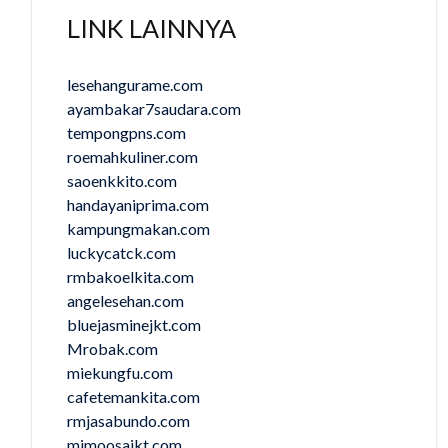
LINK LAINNYA
lesehangurame.com
ayambakar7saudara.com
tempongpns.com
roemahkuliner.com
saoenkkito.com
handayaniprima.com
kampungmakan.com
luckycatck.com
rmbakoelkita.com
angelesehan.com
bluejasminejkt.com
Mrobak.com
miekungfu.com
cafetemankita.com
rmjasabundo.com
mimoosajkt.com