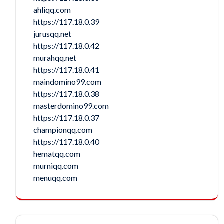
ahliqq.com
https://117.18.0.39
jurusqq.net
https://117.18.0.42
murahqq.net
https://117.18.0.41
maindomino99.com
https://117.18.0.38
masterdomino99.com
https://117.18.0.37
championqq.com
https://117.18.0.40
hematqq.com
murniqq.com
menuqq.com