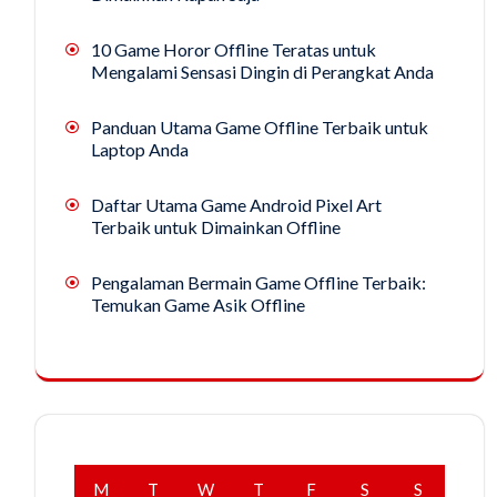
10 Game Horor Offline Teratas untuk
Mengalami Sensasi Dingin di Perangkat Anda
Panduan Utama Game Offline Terbaik untuk
Laptop Anda
Daftar Utama Game Android Pixel Art
Terbaik untuk Dimainkan Offline
Pengalaman Bermain Game Offline Terbaik:
Temukan Game Asik Offline
M
T
W
T
F
S
S