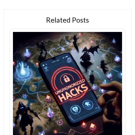
Related Posts