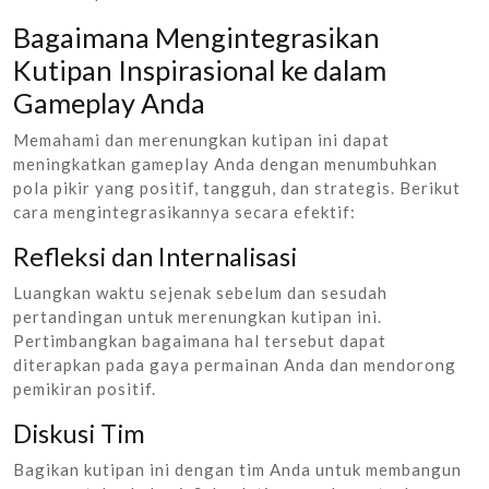
Bagaimana Mengintegrasikan
Kutipan Inspirasional ke dalam
Gameplay Anda
Memahami dan merenungkan kutipan ini dapat
meningkatkan gameplay Anda dengan menumbuhkan
pola pikir yang positif, tangguh, dan strategis. Berikut
cara mengintegrasikannya secara efektif:
Refleksi dan Internalisasi
Luangkan waktu sejenak sebelum dan sesudah
pertandingan untuk merenungkan kutipan ini.
Pertimbangkan bagaimana hal tersebut dapat
diterapkan pada gaya permainan Anda dan mendorong
pemikiran positif.
Diskusi Tim
Bagikan kutipan ini dengan tim Anda untuk membangun