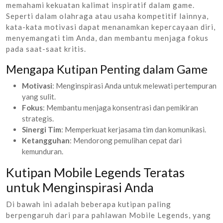
memahami kekuatan kalimat inspiratif dalam game.
Seperti dalam olahraga atau usaha kompetitif lainnya,
kata-kata motivasi dapat menanamkan kepercayaan diri,
menyemangati tim Anda, dan membantu menjaga fokus
pada saat-saat kritis.
Mengapa Kutipan Penting dalam Game
Motivasi
: Menginspirasi Anda untuk melewati pertempuran
yang sulit.
Fokus
: Membantu menjaga konsentrasi dan pemikiran
strategis.
Sinergi Tim
: Memperkuat kerjasama tim dan komunikasi.
Ketangguhan
: Mendorong pemulihan cepat dari
kemunduran.
Kutipan Mobile Legends Teratas
untuk Menginspirasi Anda
Di bawah ini adalah beberapa kutipan paling
berpengaruh dari para pahlawan Mobile Legends, yang