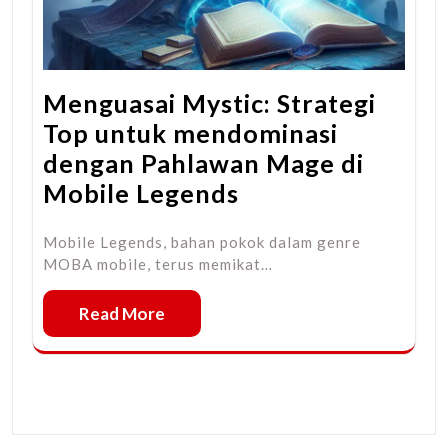
Menguasai Mystic: Strategi
Top untuk mendominasi
dengan Pahlawan Mage di
Mobile Legends
Mobile Legends, bahan pokok dalam genre
MOBA mobile, terus memikat…
Read More