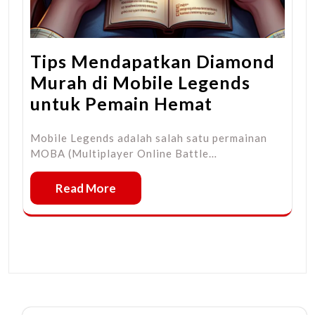
Tips Mendapatkan Diamond
Murah di Mobile Legends
untuk Pemain Hemat
Mobile Legends adalah salah satu permainan
MOBA (Multiplayer Online Battle…
Read More