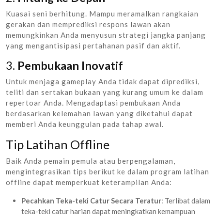
Kuasai seni berhitung. Mampu meramalkan rangkaian
gerakan dan memprediksi respons lawan akan
memungkinkan Anda menyusun strategi jangka panjang
yang mengantisipasi pertahanan pasif dan aktif.
3.
Pembukaan Inovatif
Untuk menjaga gameplay Anda tidak dapat diprediksi,
teliti dan sertakan bukaan yang kurang umum ke dalam
repertoar Anda. Mengadaptasi pembukaan Anda
berdasarkan kelemahan lawan yang diketahui dapat
memberi Anda keunggulan pada tahap awal.
Tip Latihan Offline
Baik Anda pemain pemula atau berpengalaman,
mengintegrasikan tips berikut ke dalam program latihan
offline dapat memperkuat keterampilan Anda:
Pecahkan Teka-teki Catur Secara Teratur
: Terlibat dalam
teka-teki catur harian dapat meningkatkan kemampuan