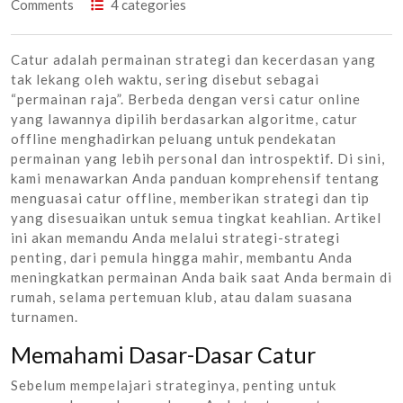
Comments
4 categories
Catur adalah permainan strategi dan kecerdasan yang
tak lekang oleh waktu, sering disebut sebagai
“permainan raja”. Berbeda dengan versi catur online
yang lawannya dipilih berdasarkan algoritme, catur
offline menghadirkan peluang untuk pendekatan
permainan yang lebih personal dan introspektif. Di sini,
kami menawarkan Anda panduan komprehensif tentang
menguasai catur offline, memberikan strategi dan tip
yang disesuaikan untuk semua tingkat keahlian. Artikel
ini akan memandu Anda melalui strategi-strategi
penting, dari pemula hingga mahir, membantu Anda
meningkatkan permainan Anda baik saat Anda bermain di
rumah, selama pertemuan klub, atau dalam suasana
turnamen.
Memahami Dasar-Dasar Catur
Sebelum mempelajari strateginya, penting untuk