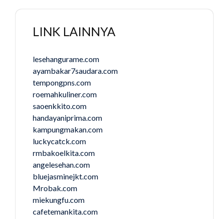
LINK LAINNYA
lesehangurame.com
ayambakar7saudara.com
tempongpns.com
roemahkuliner.com
saoenkkito.com
handayaniprima.com
kampungmakan.com
luckycatck.com
rmbakoelkita.com
angelesehan.com
bluejasminejkt.com
Mrobak.com
miekungfu.com
cafetemankita.com