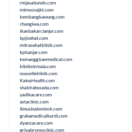
rmjasabundo.com
mimoosajkt.com
kembangkawung.com
chungiwa.com
ikanbakarcianjur.com
kpjisehat.com
mitrasehatklinik.com
kpbanjar.com
kemanggisanmedical.com
kliniknirmala.com
nouvelleklinik.com
KainaHealth.com
shabirahusada.com
yadikacare.com
astaclinic.com
ibnusinalombok.com
grahamedicalkurdi.com
dyanzacare.com
griyabromoclinic.com