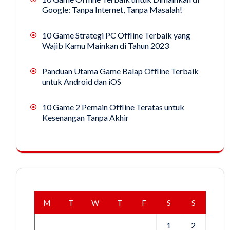
Google: Tanpa Internet, Tanpa Masalah!
10 Game Strategi PC Offline Terbaik yang
Wajib Kamu Mainkan di Tahun 2023
Panduan Utama Game Balap Offline Terbaik
untuk Android dan iOS
10 Game 2 Pemain Offline Teratas untuk
Kesenangan Tanpa Akhir
M
T
W
T
F
S
S
1
2