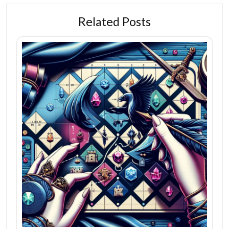
Related Posts