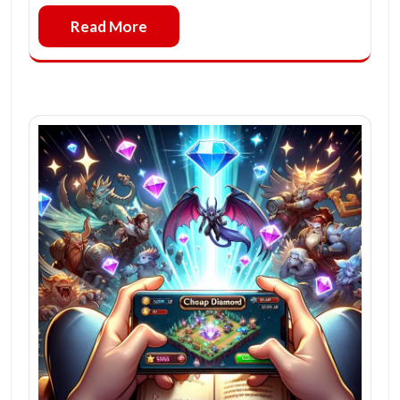
Read More