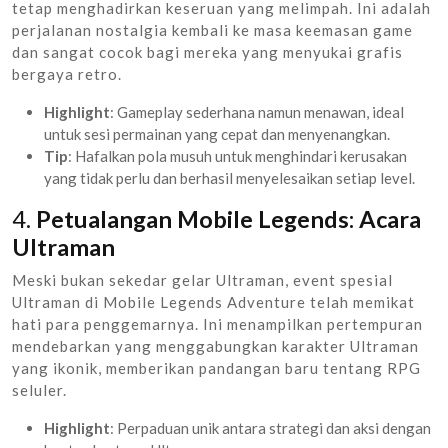
tetap menghadirkan keseruan yang melimpah. Ini adalah
perjalanan nostalgia kembali ke masa keemasan game
dan sangat cocok bagi mereka yang menyukai grafis
bergaya retro.
Highlight
: Gameplay sederhana namun menawan, ideal
untuk sesi permainan yang cepat dan menyenangkan.
Tip
: Hafalkan pola musuh untuk menghindari kerusakan
yang tidak perlu dan berhasil menyelesaikan setiap level.
4.
Petualangan Mobile Legends: Acara
Ultraman
Meski bukan sekedar gelar Ultraman, event spesial
Ultraman di Mobile Legends Adventure telah memikat
hati para penggemarnya. Ini menampilkan pertempuran
mendebarkan yang menggabungkan karakter Ultraman
yang ikonik, memberikan pandangan baru tentang RPG
seluler.
Highlight
: Perpaduan unik antara strategi dan aksi dengan