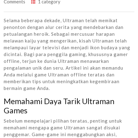
Comments
1 category
Selama beberapa dekade, Ultraman telah memikat
penonton dengan alur cerita yang mendebarkan dan
petualangan heroik. Sebagai mercusuar harapan
melawan kaiju yang mengerikan, kisah Ultraman telah
melampaui layar televisi dan menjadi ikon budaya yang
dicintai. Bagi para penggila gaming, khususnya gamer
offline, terjun ke dunia Ultraman menawarkan
pengalaman unik dan seru. Artikel ini akan memandu
Anda melalui game Ultraman offline teratas dan
memberikan tips untuk meningkatkan kegembiraan
bermain game Anda.
Memahami Daya Tarik Ultraman
Games
Sebelum mempelajari pilihan teratas, penting untuk
memahami mengapa game Ultraman sangat disukai
penggemar. Game-game ini menggabungkan aksi,