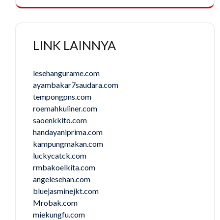
LINK LAINNYA
lesehangurame.com
ayambakar7saudara.com
tempongpns.com
roemahkuliner.com
saoenkkito.com
handayaniprima.com
kampungmakan.com
luckycatck.com
rmbakoelkita.com
angelesehan.com
bluejasminejkt.com
Mrobak.com
miekungfu.com